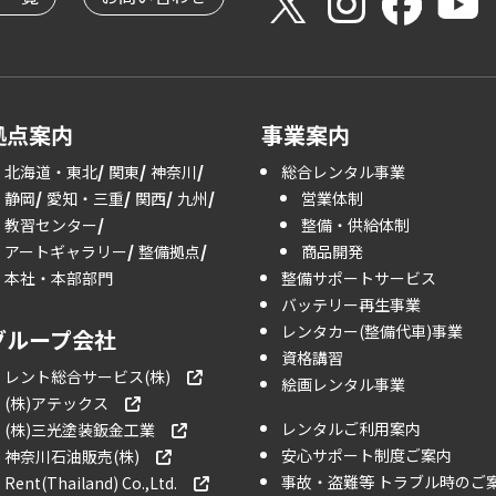
拠点案内
事業案内
北海道・東北
関東
神奈川
総合レンタル事業
静岡
愛知・三重
関西
九州
営業体制
教習センター
整備・供給体制
アートギャラリー
整備拠点
商品開発
本社・本部部門
整備サポートサービス
バッテリー再生事業
レンタカー(整備代車)事業
グループ会社
資格講習
レント総合サービス(株)
絵画レンタル事業
(株)アテックス
レンタルご利用案内
(株)三光塗装鈑金工業
安心サポート制度ご案内
神奈川石油販売(株)
事故・盗難等 トラブル時のご
Rent(Thailand) Co.,Ltd.