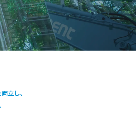
を両立し、
。