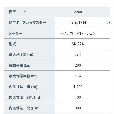
商品コード
122681
商品名 スカイマスター
27m/TS付
28m
メーカー
アイチコーポレーション
型式
SK-27A
A
最大地上高（m）
27.0
積載荷重（kg）
200
最大作業半径（m）
15.4
内側寸法 幅 (m)
1,200
内側寸法 奥行(m)
700
内側寸法 高さ(m)
900