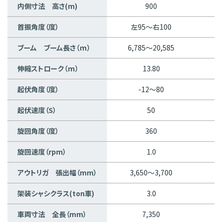
内側寸法 高さ(m)
900
首振角度（度）
左95～右100
ブーム ブーム長さ（ｍ）
6,785～20,585
6
伸縮ストローク（ｍ）
13.80
起伏角度（度）
-12～80
起伏速度（S）
50
旋回角度（度）
360
旋回速度（rpm）
1.0
アウトリガ 張出幅（mm）
3,650～3,700
3
架装シャシクラス(ton車)
3.0
車両寸法 全長（mm）
7,350