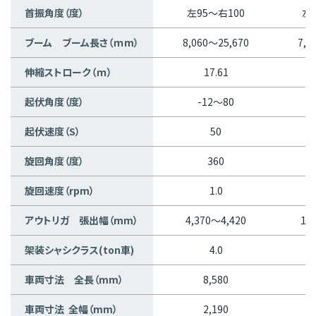
首振角度（度）
左95～右100
左
ブーム ブーム長さ（ｍm）
8,060～25,670
7,1
伸縮ストローク（ｍ）
17.61
起伏角度（度）
-12～80
起伏速度（S）
50
旋回角度（度）
360
旋回速度（rpm）
1.0
アウトリガ 張出幅（mm）
4,370～4,420
1,
架装シャシクラス(ton車)
4.0
車両寸法 全長（mm）
8,580
車両寸法 全幅（mm）
2,190