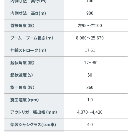
内側寸法 奥行(m)
700
内側寸法 高さ(m)
900
首振角度（度）
左95～右100
ブーム ブーム長さ（ｍ）
8,060～25,670
8
伸縮ストローク（ｍ）
17.61
起伏角度（度）
-12～80
起伏速度（S）
50
旋回角度（度）
360
旋回速度（rpm）
1.0
アウトリガ 張出幅（mm）
4,370～4,420
4
架装シャシクラス(ton車)
4.0