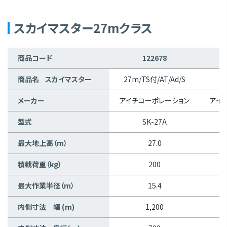
スカイマスター27mクラス
商品コード
122678
商品名 スカイマスター
27m/TS付/AT/Ad/S
2
メーカー
アイチコーポレーション
アイ
型式
SK-27A
最大地上高（m）
27.0
積載荷重（kg）
200
最大作業半径（m）
15.4
内側寸法 幅 (m)
1,200