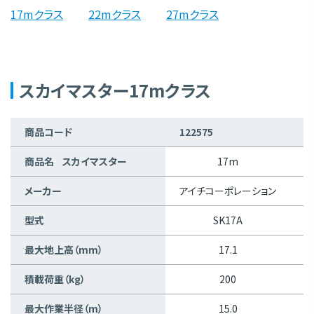
17mクラス
22mクラス
27mクラス
スカイマスター17mクラス
商品コード
122575
1
商品名 スカイマスター
17m
メーカー
アイチコーポレーション
ア
型式
SK17A
最大地上高（mm）
17.1
積載荷重（kg）
200
最大作業半径（m）
15.0