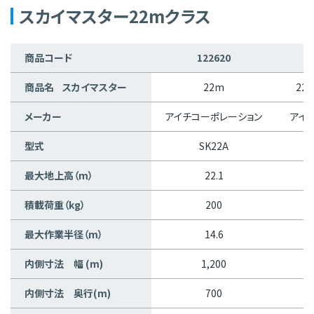
スカイマスター22mクラス
商品コード
122620
商品名 スカイマスター
22m
22m
メーカー
アイチコーポレーション
アイ
型式
SK22A
最大地上高（m）
22.1
積載荷重（kg）
200
最大作業半径（m）
14.6
内側寸法 幅 (m)
1,200
内側寸法 奥行(m)
700