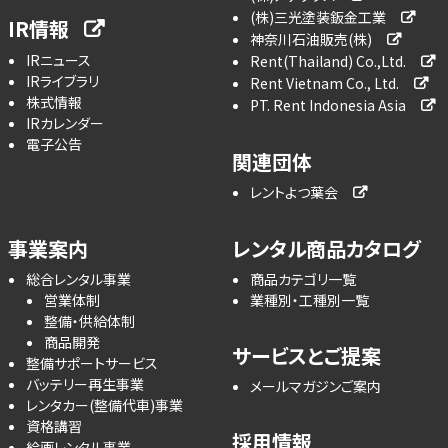
(株)三光塗装鈑金工業
IR情報
神奈川石油販売(株)
IRニュース
Rent(Thailand) Co.,Ltd.
IRライブラリ
Rent Vietnam Co., Ltd.
株式情報
PT. Rent Indonesia Asia
IRカレンダー
電子公告
関連団体
レントよつ葉会
事業案内
レンタル商品カタログ
総合レンタル事業
商品カテゴリ一覧
営業体制
業種別・工種別一覧
整備・供給体制
商品開発
サービスとご提案
整備サポートサービス
バッテリー再生事業
メールマガジンご案内
レンタカー(整備代車)事業
資格講習
採用情報
絵画レンタル事業