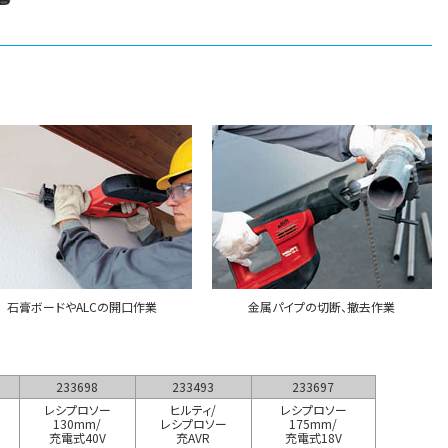
石膏ボードやALCの開口作業
金属パイプの切断、撤去作業
233698
233493
233697
レシプロソー
ヒルティ/
レシプロソー
130mm/
レシプロソー
175mm/
充電式40V
充AVR
充電式18V