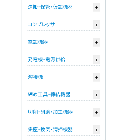
運搬・保管・仮設機材
+
コンプレッサ
+
電設機器
+
発電機・電源供給
+
溶接機
+
締め工具・締結機器
+
切削・研磨・加工機器
+
集塵・換気・清掃機器
+