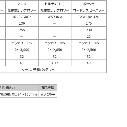
マキタ
ヒルティ(Hilti)
ボッシュ
ソー
充電式レシプロソー
充電式レシプロソー
コードレスセーバソー
JR002GRDX
WSR36-A
GSA 18V-32H
130
―
175
255
―
230
―
―
20
バッテリー36V
バッテリー36V
バッテリー18V
0～3,000
0～2,850
0～2,500
32
32
32
4.5
4.37
4.1
ケース、予備バッテリー
プ把握能力
適用機種
プ把握能力φ34～165mm
WSR36-A