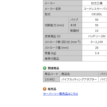
メーカー
日立工機
メーカー名称
コードレスセーバ
型式
CR18DL
パイプ
90
切断能力 (mm)
木材
90
軟鋼材
10
定格電圧 (V)
バッテリー18V
-1
ストローク数 (回/分) (min
)
0～2,100
ストローク量 (mm)
28
質量 (kg)
3.4
標準付属品
関連商品
商品コード
商品名
パイ
233492
パイプカッティングアダプター
パイ
販売品
セーバーソー販売品はこちら