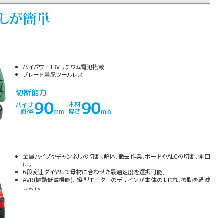
ハイパワー18Vリチウム電池搭載
ブレード着脱ツールレス
金属パイプやチャンネルの切断、解体、撤去作業、ボードやALCの切断、開口
に。
6段変速ダイヤルで母材に合わせた最適速度を選択可能。
AVR(振動低減機能)、 縦型モーターのデザインが本体のよじれ、振動を軽減
します。