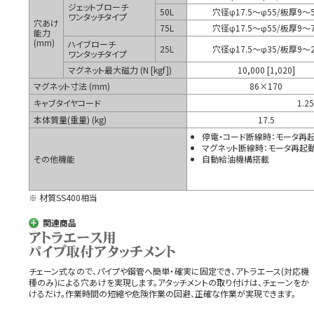
ジェットブローチ
50L
穴径φ17.5～φ55/板厚9～5
ワンタッチタイプ
穴あけ
75L
穴径φ17.5～φ55/板厚9～7
能力
(mm)
ハイブローチ
25L
穴径φ17.5～φ35/板厚9～2
ワンタッチタイプ
マグネット最大磁力 (N [kgf])
10,000 [1,020]
マグネット寸法 (mm)
86×170
キャブタイヤコード
1.2
本体質量(重量) (kg)
17.5
停電・コード断線時：モータ再
マグネット断線時：モータ再起
その他機能
自動給油機構搭載
※ 材質SS400相当
関連商品
チェーン式なので、パイプや鋼管へ簡単・確実に固定でき、アトラエース(対応機
種のみ)による穴あけを実現します。アタッチメントの取り付けは、チェーンをか
けるだけ。作業時間の短縮や危険作業の回避、正確な作業が実現できます。