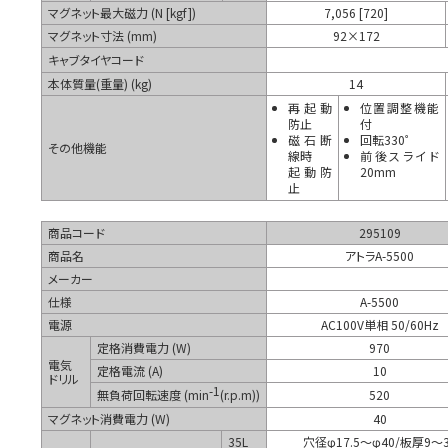
マグネット最大磁力 (N [kgf])
7,056 [720]
マグネット寸法 (mm)
92×172
キャブタイヤコード
本体質量(重量) (kg)
14
再起動
位置調整機能
防止
付
磁石断
回転330゜
その他機能
線時
前後スライド
起動防
20mm
止
商品コード
295109
商品名
アトラA-5500
メーカー
仕様
A-5500
電源
AC100V単相 50/60Hz
定格消費電力 (W)
970
電気
定格電流 (A)
10
ドリル
-1
無負荷回転速度 (min
(r.p.m))
520
マグネット消費電力 (W)
40
35L
穴径φ17.5～φ40/板厚9～3