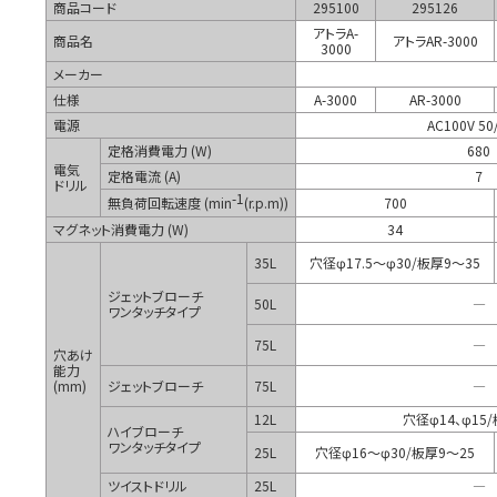
商品コード
295100
295126
アトラA-
商品名
アトラAR-3000
3000
メーカー
仕様
A-3000
AR-3000
電源
AC100V 50
定格消費電力 (W)
680
電気
定格電流 (A)
7
ドリル
-1
無負荷回転速度 (min
(r.p.m))
700
マグネット消費電力 (W)
34
35L
穴径φ17.5～φ30/板厚9～35
ジェットブローチ
50L
―
ワンタッチタイプ
75L
―
穴あけ
能力
(mm)
ジェットブローチ
75L
―
12L
穴径φ14、φ15
ハイブローチ
ワンタッチタイプ
25L
穴径φ16～φ30/板厚9～25
ツイストドリル
25L
―