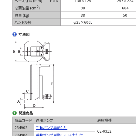
ベース寸法 (mm)
E×D
130×125
257×224
2
必要油量 (cm
)
90
664
質量 (kg)
38
50
ハンドル棒
φ25×600L
寸法図
関連商品
商品コード
適用ポンプ
適用機種
234902
手動ポンプ単動0.3L
CE-0312
234904
手動ポンプ単動0.3L 圧力計付