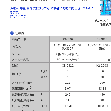
点検報告書/負荷試験グラフも、ご要望に応じて提出させていただ
きます。
詳しくはコチラ
チェーンブロ
油圧式荷
仕様表
商品コード
234990
234819
爪付単動ジャッキ3/頭
爪ジャッキ10/頭2
商品名
5t/S127
離式
メーカー
大阪ジャッキ製作所
メーカー名称
爪付パワージャッキ
単
型式
CE-0312
K2-200S
爪部
3
10
揚力 (t)
頭部
5
20
ストローク (mm)
127
200
2
受圧面積 (cm
)
7.07
33.18
頭部最低高さ (mm)
F
246
430
爪部最低高さ (mm)
A
21
28
爪寸法 (mm)
B×C
50×40
100×60