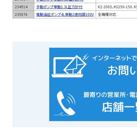
234914
手動ポンプ単動1.3L圧力計付
K2-200S、KS250-150、K
235076
電動油圧ポンプ4L単動2連同調100V
全機種対応