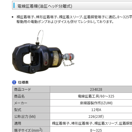
電線圧着機(油圧ヘッド分離式)
裸圧着端子、棒形圧着端子、裸圧着スリーブ、圧着銅管端子に適応。8～325
駆動用の電動ポンプおよびダイスも併せてレンタルしております。
仕様表
商品コード
234028
商品名
電線圧着工具/60～325
メーカー
泉精器製作所(IZUMI)
型式
12号A
公称出力 (kN)
226(23tf)
適用
裸圧着端子、棒形圧着端子、裸圧着スリーブ、圧着銅
2
端子サイズ (mm
)
8～325