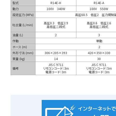
型式
R14E-H
R14E-A
動力
100V 340W
100V 550W
設定圧力 (MPa)
高圧68.5 低圧2 圧力規制
高圧0.3 低圧2.9
高圧0.6 低圧2.6
吐出量 (L/min)
高低圧二段式
高低圧二段式
油量 (L)
2
3
作動
単動
ホース (m)
2
外形寸法 (mm)
306×205×393
420×350×330
質量 (kg)
14
30
JIS C 9711
JIS C 9711
備考
リモコンコード：3m
リモコンコード：5m
電源コード：3m
電源コード：3m