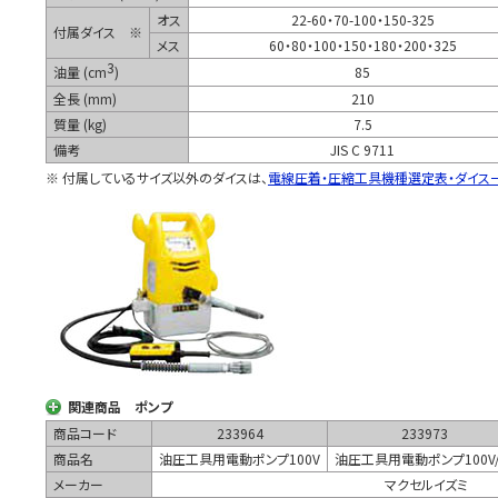
オス
22-60・70-100・150-325
付属ダイス ※
メス
60・80・100・150・180・200・325
3
油量 (cm
)
85
全長 (mm)
210
質量 (kg)
7.5
備考
JIS C 9711
※ 付属しているサイズ以外のダイスは、
電線圧着・圧縮工具機種選定表・ダイス
関連商品 ポンプ
商品コード
233964
233973
商品名
油圧工具用電動ポンプ100V
油圧工具用電動ポンプ100V/
メーカー
マクセルイズミ