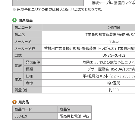
接続ケーブル、装備用マグネ
※ 危険予知エリアの形成は最大10m地点までとなります。
関連商品
商品コード
245796
商品名
作業員検知警報装置/受信器/た
メーカー名
アムカ
メーカー名称
重機用作業員接近検知・警報装置「トラぽん太」作業員用応答
型式
UM3G-RU-TL2
発信条件
危険エリアおよび危険予知エリア
警報
種類
ブザー脈動音：85dBA/10cm
仕様
単4乾電池×2本 (2.2～3.2V、0.
電源
寿命
約2週間
質量 (g)
約380
販売品
商品コード
商品名
553419
販売用乾電池 単四