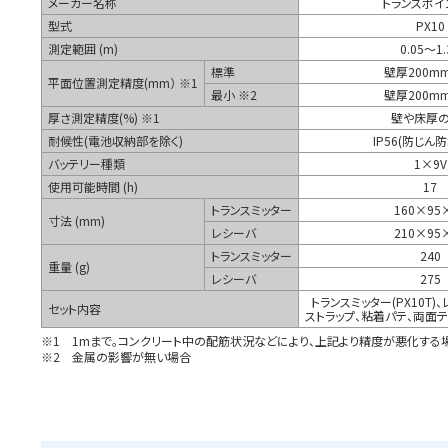
メーカー名称
トランスポイ
型式
PX10
測定範囲 (m)
0.05～1.
標準
壁厚200m
平面位置測定精度(mm） ※1
最小 ※2
壁厚200m
厚さ測定精度(%) ※1
壁や床厚の
耐候性(電池収納部を除く)
IP56(防じん
バッテリー種類
1×9V
使用可能時間 (h)
17
トランスミッター
160×95
寸法 (mm)
レシーバ
210×95
トランスミッター
240
重量 (g)
レシーバ
275
トランスミッター(PX10T)、
セット内容
ストラップ、粘着パテ、両面
※1 1mまで。コンクリート中の配筋状況などにより、上記より精度が悪化する
※2 金属の影響が無い場合