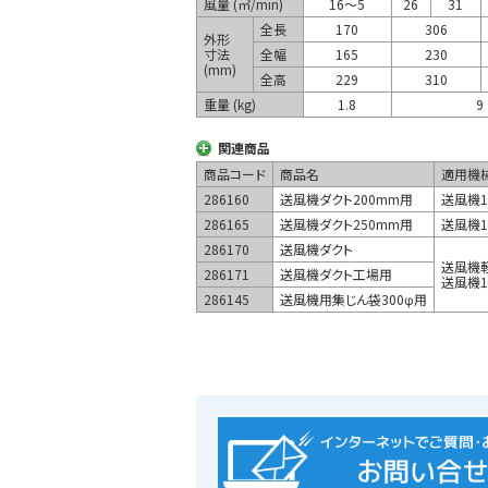
風量 (㎥/min)
16～5
26
31
全長
170
306
外形
寸法
全幅
165
230
(mm)
全高
229
310
重量 (kg)
1.8
9
関連商品
商品コード
商品名
適用機
286160
送風機ダクト200mm用
送風機10
286165
送風機ダクト250mm用
送風機10
286170
送風機ダクト
送風機
286171
送風機ダクト工場用
送風機10
286145
送風機用集じん袋300φ用