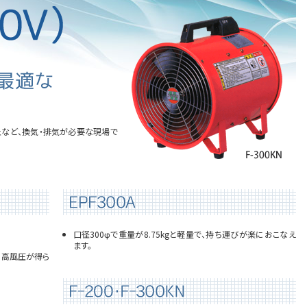
など、換気・排気が必要な現場で
口径300φで重量が8.75kgと軽量で、持ち運びが楽におこなえ
ます。
、高風圧が得ら