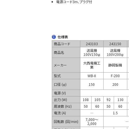
電源コード3m、プラグ付
仕様表
商品コード
243103
243150
送風機
送風機
商品名
100V150φ
100V200φ
大西電機工
メーカー
静岡製機
業
型式
WB-II
F-200
口径 (φ)
150
200
電源 (V)
出力 (W)
108
105
92
130
周波数 (Hz)
50
60
50
60
電流 (A)
―
1.5
7,000～
回転数 (回/min)
―
2,000