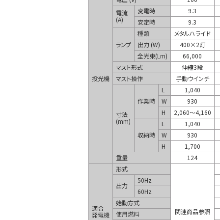
変電時
9.3
電流
(A)
安定時
9.3
種類
メタルハライド
ランプ
出力 (W)
400×2灯
全光束(Lm)
66,000
マスト形式
伸縮3段
投光機
マスト操作
手動ウインチ
L
1,040
作業時
W
930
H
2,060～4,160
寸法
(mm)
L
1,040
収納時
W
930
H
1,700
重量
124
形式
50Hz
出力
60Hz
始動方式
適合
関連商品参照
使用燃料
発電機