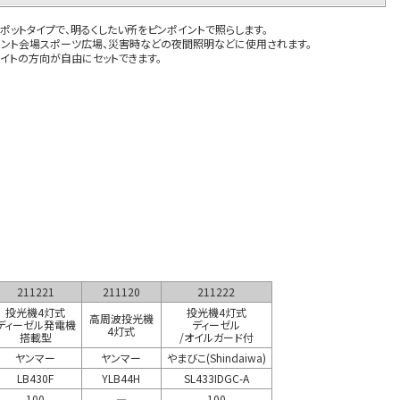
ポットタイプで、明るくしたい所をピンポイントで照らします。
ベント会場スポーツ広場、災害時などの夜間照明などに使用されます。
ライトの方向が自由にセットできます。
211221
211120
211222
投光機4灯式
投光機4灯式
高周波投光機
ディーゼル発電機
ディーゼル
4灯式
搭載型
/オイルガード付
ヤンマー
ヤンマー
やまびこ(Shindaiwa)
LB430F
YLB44H
SL433IDGC-A
100
―
100