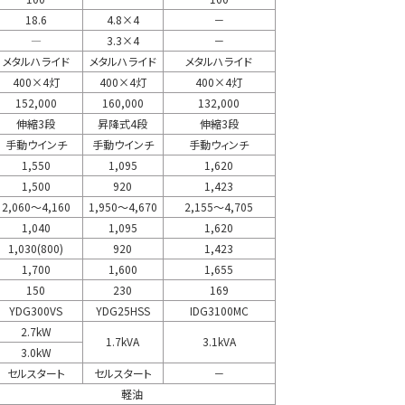
18.6
4.8×4
－
―
3.3×4
－
メタルハライド
メタルハライド
メタルハライド
400×4灯
400×4灯
400×4灯
152,000
160,000
132,000
伸縮3段
昇降式4段
伸縮3段
手動ウインチ
手動ウインチ
手動ウィンチ
1,550
1,095
1,620
1,500
920
1,423
2,060～4,160
1,950～4,670
2,155～4,705
1,040
1,095
1,620
1,030(800)
920
1,423
1,700
1,600
1,655
150
230
169
YDG300VS
YDG25HSS
IDG3100MC
2.7kW
1.7kVA
3.1kVA
3.0kW
セルスタート
セルスタート
－
軽油