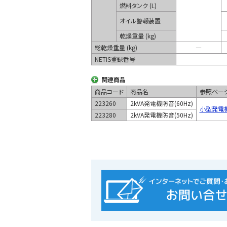
燃料タンク (L)
オイル警報装置
乾燥重量 (kg)
総乾燥重量 (kg)
―
NETIS登録番号
関連商品
商品コード
商品名
参照ペー
223260
2kVA発電機防音(60Hz)
小型発電機(
223280
2kVA発電機防音(50Hz)