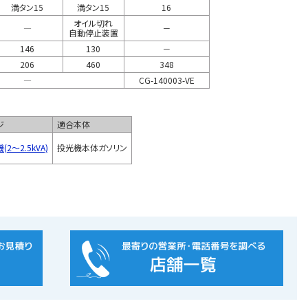
満タン15
満タン15
16
オイル切れ
―
－
自動停止装置
146
130
－
206
460
348
―
CG-140003-VE
ジ
適合本体
2～2.5kVA)
投光機本体ガソリン