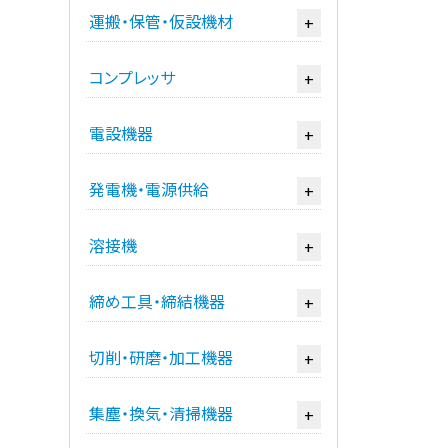
運搬・保管・仮設機材
+
コンプレッサ
+
電設機器
+
発電機・電源供給
+
溶接機
+
締め工具・締結機器
+
切削・研磨・加工機器
+
集塵・換気・清掃機器
+