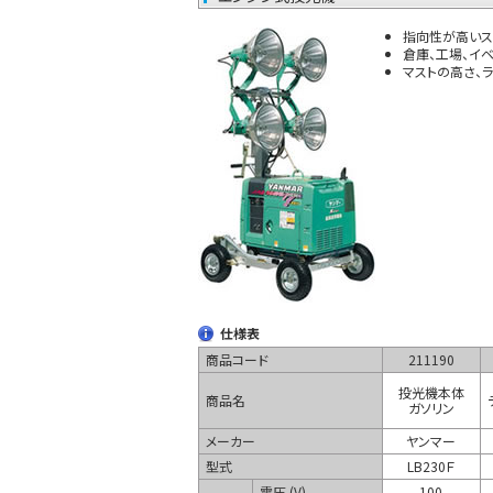
指向性が高いス
倉庫、工場、イ
マストの高さ、
仕様表
商品コード
211190
投光機本体
商品名
ガソリン
メーカー
ヤンマー
型式
LB230Ｆ
電圧 (V)
100