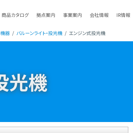
商品カタログ
拠点案内
事業案内
会社情報
IR情報
安機器
バルーンライト・投光機
エンジン式投光機
投光機