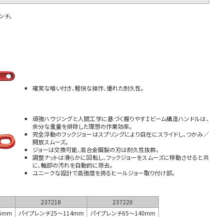
ンチ。
確実な喰い付き、軽快な操作、優れた耐久性。
頑強ハウジングと人間工学に基づく握りやすＩビーム構造ハンドルは、
余分な重量を排除した理想の作業効率。
完全浮動のフックジョーはスプリングにより自在にスライドし、つかみ／
開放スムーズ。
ジョーは交換可能、高合金鋼製の刃は耐久性抜群。
調整ナットは滑らかに回転し、フックジョーをスムーズに移動させると共
に、軸部の汚れを自動的に除去。
ユニークな設計で高強度を誇るヒールジョー取り付け部。
237218
237220
6mm
パイプレンチ25～114mm
パイプレンチ65～140mm