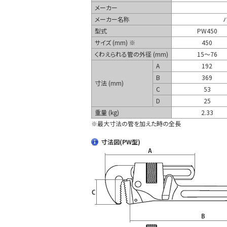
メーカー
メーカー名称
型式
PW450
サイズ (mm) ※
450
くわえられる管の外径 (mm)
15～76
A
192
B
369
寸法 (mm)
C
53
D
25
重量 (kg)
2.33
※最大寸法の管を加えた時の全長
寸法図(PW型)