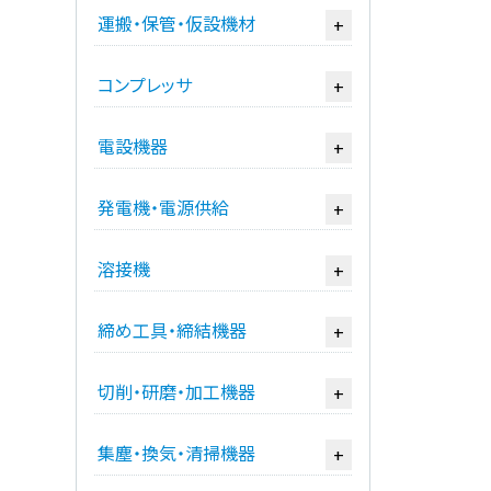
運搬・保管・仮設機材
+
コンプレッサ
+
電設機器
+
発電機・電源供給
+
溶接機
+
締め工具・締結機器
+
切削・研磨・加工機器
+
集塵・換気・清掃機器
+