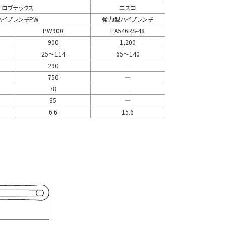
ロブテックス
エスコ
パイプレンチPW
強力型パイプレンチ
PW900
EA546RS-48
900
1,200
25～114
65～140
290
―
750
―
78
―
35
―
6.6
15.6