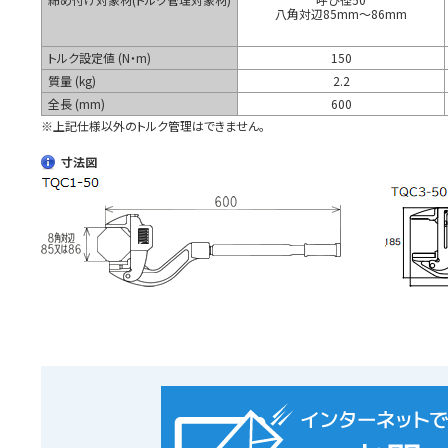
八角対辺85mm～86mm
トルク設定値 (N・m)
150
質量 (kg)
2.2
全長 (mm)
600
※上記仕様以外のトルク管理はできません。
寸法図