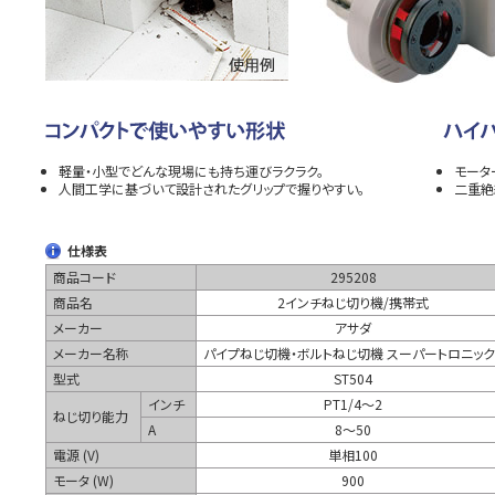
軽量・小型でどんな現場にも持ち運びラクラク。
モータ
人間工学に基づいて設計されたグリップで握りやすい。
二重絶
仕様表
商品コード
295208
商品名
2インチねじ切り機/携帯式
メーカー
アサダ
メーカー名称
パイプねじ切機・ボルトねじ切機 スーパートロニック
型式
ST504
インチ
PT1/4～2
ねじ切り能力
A
8～50
電源 (V)
単相100
モータ (W)
900