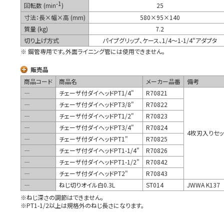
-1
回転数 (min
)
25
寸法：長×幅×高 (mm)
580×95×140
質量 (kg)
7.2
切り上げ方式
パイプグリップ、ケース、1/4～1-1/4“アダプタ
※ 鋼管専用です。外面ライニング管には使用できません。
販売品
商品コード
商品名
メーカー品番
備考
―
チェーザ付ダイヘッドPT1/4"
R70821
―
チェーザ付ダイヘッドPT3/8"
R70822
―
チェーザ付ダイヘッドPT1/2"
R70823
―
チェーザ付ダイヘッドPT3/4"
R70824
4枚刃入りセッ
―
チェーザ付ダイヘッドPT1"
R70825
―
チェーザ付ダイヘッドPT1-1/4"
R70826
―
チェーザ付ダイヘッドPT1-1/2"
R70842
―
チェーザ付ダイヘッドPT2"
R70843
―
ねじ切りオイル白0.3L
ST014
JWWA K1
※ねじ深さの調節はできません。
※PT1-1/2以上は規格外のねじ長さになります。