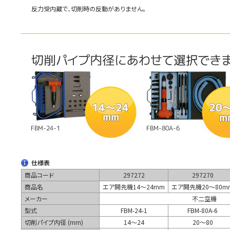
反力受内蔵で、切削時の反動がありません。
仕様表
商品コード
297272
297270
商品名
エア開先機14～24mm
エア開先機20～80m
メーカー
不二空機
型式
FBM-24-1
FBM-80A-6
切削パイプ内径 (mm)
14～24
20～80