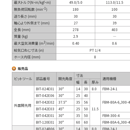
最大トルク(N・m/kgf・m)
49.0/5.0
113.0/11.5
-1
無負荷回転数 (min
)
180
100
送り長さ (mm)
30
30
軸心より外側まで (mm)
27
39
全長 (mm)
278
403
質量 (kg)
2.9
―
3
最大空気消費量 (m
/min)
0.40
0.6
給気口ねじ寸法 (in)
PT 1/4
ホース内径 (mm)
8
販売品
寸法
ビットツール
部品番号
開先角度
適用機種
幅
長
厚み
BIT-024E01
30°
14
30
8.0
FBM-24-1
BIT-042E06
30°
25
40
BIT-042E02
37.5°
35
56
FBM-80A-6,300-4
外面開先用
BIT-042E03
45°
25
50
11.5
BIT-042E01
30°
35
50
FBM-300-4
BIT-120E01
30°
60
60
FBM-80A-6,300-4
BIT-024B06
30°
14
30
8.0
FBM-24-1