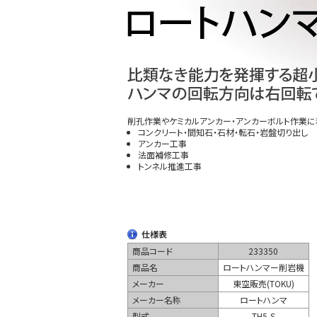
削孔作業やケミカルアンカー・アンカーボルト作業に
コンクリート・間知石・石材・転石・岩盤切り出し
アンカー工事
法面補修工事
トンネル推進工事
仕様表
商品コード
233350
商品名
ロートハンマー削岩機
メーカー
東空販売(TOKU)
メーカー名称
ロートハンマ
型式
TH5-S