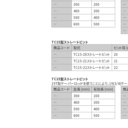
―
300
200
―
―
400
300
―
―
500
400
―
―
600
500
―
―
TC15型ストレートビット
商品コード
型式
ビット径 (
―
TC15-20ストレートビット
20
―
TC15-21ストレートビット
21
―
TC15-22ストレートビット
22
TC15型ストレートビット
19T型テーパーロッドを使うことにより、19(3/4)テ
商品コード
全長 (mm)
有効長 (mm)
商
―
300
200
―
―
400
300
―
―
500
400
―
―
600
500
―