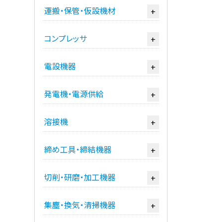
運搬・保管・仮設機材
+
コンプレッサ
+
電設機器
+
発電機・電源供給
+
溶接機
+
締め工具・締結機器
+
切削・研磨・加工機器
+
集塵・換気・清掃機器
+