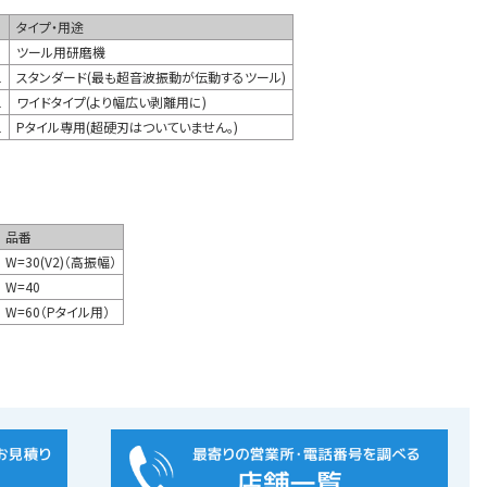
タイプ・用途
ツール用研磨機
1
スタンダード(最も超音波振動が伝動するツール)
1
ワイドタイプ(より幅広い剥離用に)
1
Pタイル専用(超硬刃はついていません。)
品番
W=30(V2)（高振幅）
W=40
W=60（Pタイル用）