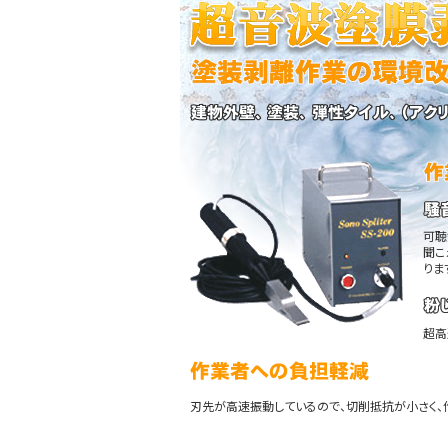
可聴
聞こ
りま
超高
刃先が高速振動しているので、切削抵抗が小さく、