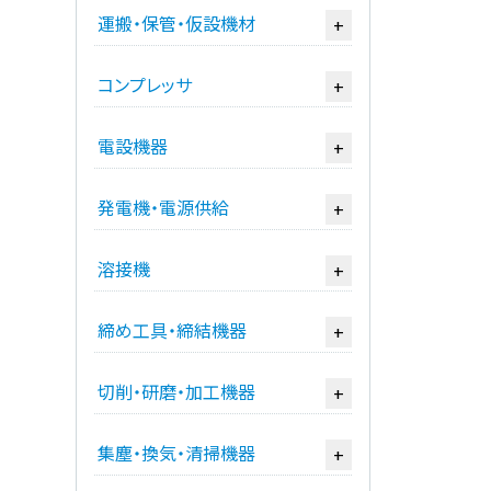
運搬・保管・仮設機材
+
コンプレッサ
+
電設機器
+
発電機・電源供給
+
溶接機
+
締め工具・締結機器
+
切削・研磨・加工機器
+
集塵・換気・清掃機器
+