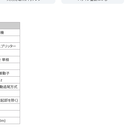
離機
スプリッター
z 単相
T振動子
Hz
自動追尾方式
(突起部を除く)
0m)