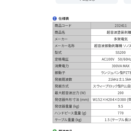
仕様表
商品コード
232411
商品名
超音波塗装剥
メーカー
多賀電気
メーカー名称
超音波振動剥離機 ソノ
型式
SS200
定格電圧
AC100V 50/60H
消費電力
300VA MAX
振動子
ランジュバン型PZ
発振周波数
21kHz±1.5k
発振方式
スウィープロック型PLL
最大超音波出力 (W)
200
発信器外形寸法 (mm)
W152×H204×D380 
発信器重量 (kg)
9.5
ハンドピース重量 (g)
770
ケーブル重量 (kg)
1.5 (ケーブル長1