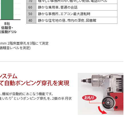
70
騒々しい事務所の中、騒々しい街頭、電話のベル
60
静かな乗用車、普通の会話
50
静かな事務所、エアコン最大運転時
40
静かな住宅地の昼、市内の深夜、図書館
30mm 2階床面穿孔を3階にて測定
等価騒音レベルを測定)
、機械が自動的におこなう機能です。
抜いたり”というポンピング穿孔を、2個の半月状