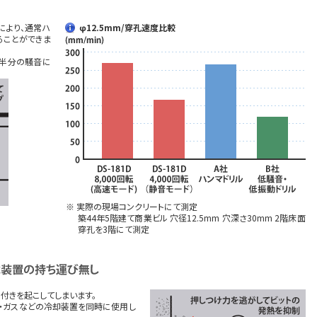
により、通常ハ
φ12.5mm/穿孔速度比較
ることができま
の半分の騒音に
※ 実際の現場コンクリートにて測定
築44年5階建て商業ビル 穴径12.5mm 穴深さ30mm 2階床面
穿孔を3階にて測定
付きを起こしてしまいます。
水・ガスなどの冷却装置を同時に使用し