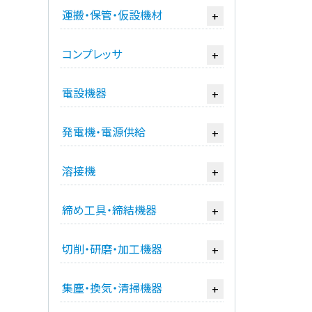
運搬・保管・仮設機材
+
コンプレッサ
+
電設機器
+
発電機・電源供給
+
溶接機
+
締め工具・締結機器
+
切削・研磨・加工機器
+
集塵・換気・清掃機器
+