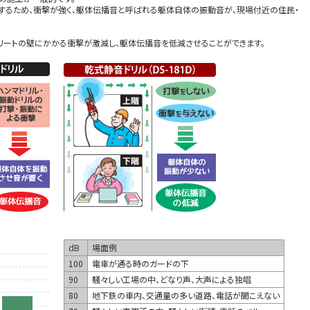
するため、衝撃が強く、躯体伝播音と呼ばれる躯体自体の振動音が、現場付近の住民・
リートの壁にかかる衝撃が激減し、躯体伝播音を低減させることができます。
dB
場面例
100
電車が通る時のガードの下
90
騒々しい工場の中、どなり声、大声による独唱
80
地下鉄の車内、交通量の多い道路、電話が聞こえない