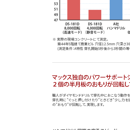
※ 実際の現場コンクリートにて測定。
築44年5階建て商業ビル 穴径12.5mm 穴深さ
(測定条件：A特性 穿孔開始5秒後から3秒間の
職人がダイヤモンドドリルで穿孔中におこなう動作を
穿孔時に”ぐっと押し付けたり”ときどき”少し力を
の”おもり”が回転して、実現します。