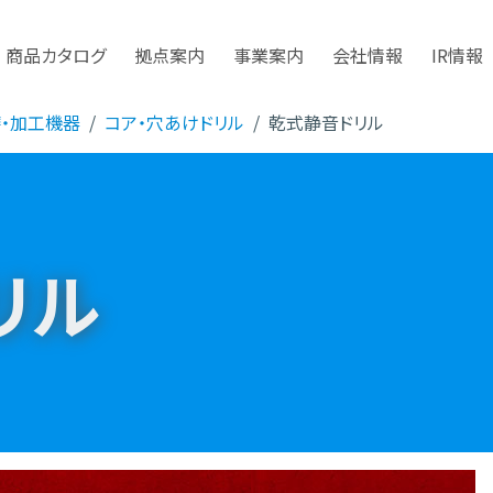
商品カタログ
拠点案内
事業案内
会社情報
IR情報
磨・加工機器
コア・穴あけドリル
乾式静音ドリル
リル