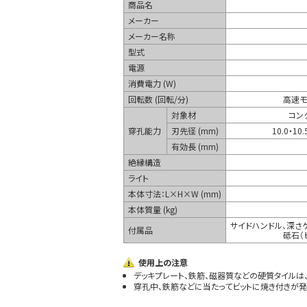
商品名
メーカー
メーカー名称
型式
電源
消費電力 (W)
回転数 (回転/分)
高速モ
対象材
コン
穿孔能力
刃先径 (mm)
10.0・10.
有効長 (mm)
絶縁構造
ライト
本体寸法：L×H×W (mm)
本体質量 (kg)
サイドハンドル、深さゲ
付属品
砥石（
使用上の注意
デッキプレート、鉄筋、磁器質などの硬質タイルは
穿孔中、鉄筋などに当たってビットに焼き付きが発