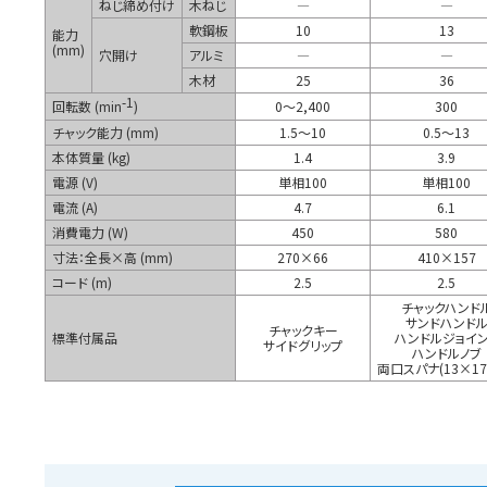
ねじ締め付け
木ねじ
―
―
軟鋼板
10
13
能力
(mm)
穴開け
アルミ
―
―
木材
25
36
-1
回転数 (min
)
0～2,400
300
チャック能力 (mm)
1.5～10
0.5～13
本体質量 (kg)
1.4
3.9
電源 (V)
単相100
単相100
電流 (A)
4.7
6.1
消費電力 (W)
450
580
寸法：全長×高 (mm)
270×66
410×157
コード (m)
2.5
2.5
チャックハンド
サンドハンド
チャックキー
標準付属品
ハンドルジョイン
サイドグリップ
ハンドルノブ
両口スパナ(13×17