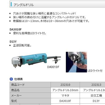
アングルドリル
穴あけが困難な狭い場所に最適なコンパクトヘッド！
狭い場所の締め付けに活躍するアングルヘッドのドリルです。
軟鋼板は10～13mm、木材は18～36mmの穴あけが可能です。
DA3010F
便利な高輝度LEDライト付。
D13Y
正逆回転可能。
LEDライト付
仕様表
商品コード
232310
232313
商品名
アングルドリル10mm
アングルドリル13
メーカー
マキタ
日立工機
型式
DA3010F
D13Y