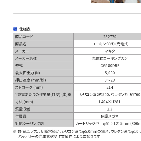
仕様表
商品コード
232770
商品名
コーキングガン充電式
メーカー
マキタ
メーカー名称
充電式コーキングガン
型式
CG180DRF
最大押出力 (N)
5,000
押出速度 (mm/秒)
0～28
ストローク (mm)
214
1充電あたりの作業量(目安) (本)※
シリコン系：約500、ウレタン系：約760
寸法 (mm)
L404×H281
質量 (kg)
2.3
付属品
保護メガネ
対応シーリング剤
カートリッジ型 φ51×L215mm (300m
※ 数値は、ノズル切断穴径が、シリコン系でφ5.0mmの場合、ウレタン系でφ10
バッテリーの充電状態や作業条件により異なります。