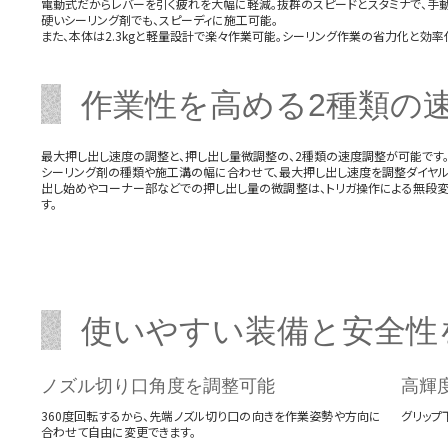
電動式だからレバーを引く疲れを大幅に軽減。抜群のスピードとスタミナで、手
硬いシーリング剤でも、スピーディに施工可能。
また、本体は2.3kgと軽量設計で楽々作業可能。シーリング作業の省力化と効率
作業性を高める2種類の
最大押し出し速度の調整と、押し出し量微調整の、2種類の速度調整が可能です
シーリング剤の種類や施工溝の幅に合わせて、最大押し出し速度を調整ダイヤル
出し始めやコーナー部などでの押し出し量の微調整は、トリガ操作による無段
す。
使いやすい装備と安全性
ノズル切り口角度を調整可能
高輝
360度回転するから、先端ノズル切り口の向きを作業姿勢や方向に
グリップ
合わせて自由に変更できます。