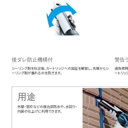
後ダレ防止機構付
警告
シーリング剤を吐出後、カートリッジへの加圧を解放し、先端からシ
過負荷時
ーリング剤が垂れるのを防ぎます。
ートリッ
用途
外壁・窓枠などの接合部防水や、水回り・
内装の仕上げに利用できます。