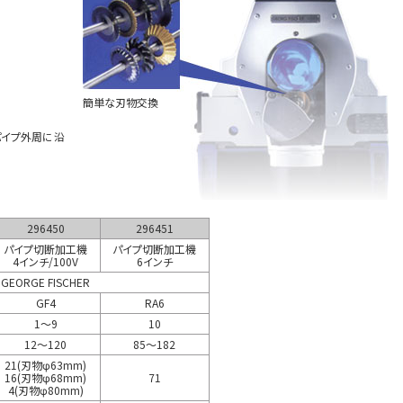
簡単な刃物交換
パイプ外周に沿
296450
296451
パイプ切断加工機
パイプ切断加工機
4インチ/100V
6インチ
GEORGE FISCHER
GF4
RA6
1～9
10
12～120
85～182
21(刃物φ63mm)
16(刃物φ68mm)
71
4(刃物φ80mm)