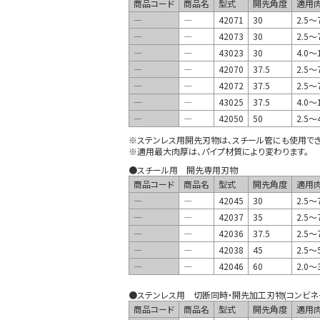
商品コード
商品名
型式
開先角度
適用肉
―
―
42071
30
2.5～7
―
―
42073
30
2.5～
―
―
43023
30
4.0～1
―
―
42070
37.5
2.5～7
―
―
42072
37.5
2.5～
―
―
43025
37.5
4.0～
―
―
42050
50
2.5～4
※ステンレス用開先刃物は、スチール管にも使用でき
※適用最大肉厚は、パイプ材質により変わります。
●スチール用 開先専用刃物
商品コード
商品名
型式
開先角度
適用肉
―
―
42045
30
2.5～7
―
―
42037
35
2.5～7
―
―
42036
37.5
2.5～7
―
―
42038
45
2.5～5
―
―
42046
60
2.0～3
●ステンレス用 切断同時・開先加工刃物(コンビネ
商品コード
商品名
型式
開先角度
適用肉