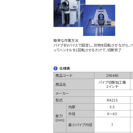
簡単な作業方法
パイプをVバイスで固定し、刃物を回転させながら、
ってハンドルを1回転させるだけで、切断完了
仕様表
商品コード
296440
パイプ切断加工機
商品名
2インチ
メーカー
型式
RA21S
肉厚
5.5
外径
6～63
能力
(mm)
最小パイプ内径
7