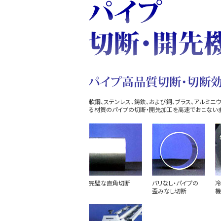
軟鋼、ステンレス、鋳鉄、および銅、ブラス、アルミ
る材質のパイプの切断・開先加工を高速でおこないま
完璧な直角切断
バリなし・パイプの
冷
歪みなし切断
機