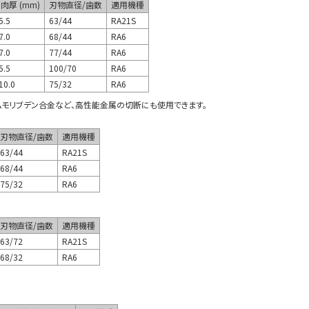
肉厚 (mm)
刃物直径/歯数
適用機種
5.5
63/44
RA21S
7.0
68/44
RA6
7.0
77/44
RA6
5.5
100/70
RA6
10.0
75/32
RA6
ムモリブデン合金など、高性能金属の切断にも使用できます。
刃物直径/歯数
適用機種
63/44
RA21S
68/44
RA6
75/32
RA6
刃物直径/歯数
適用機種
63/72
RA21S
68/32
RA6