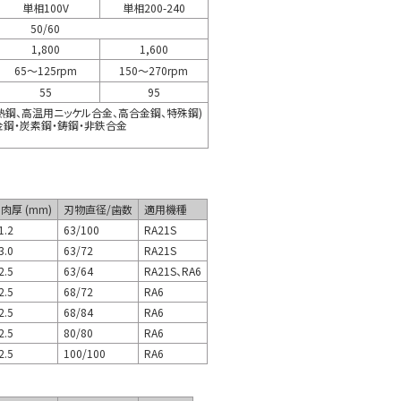
単相100V
単相200-240
50/60
1,800
1,600
65～125rpm
150～270rpm
55
95
熱鋼、高温用ニッケル合金、高合金鋼、特殊鋼)
金鋼・炭素鋼・鋳鋼・非鉄合金
肉厚 (mm)
刃物直径/歯数
適用機種
1.2
63/100
RA21S
3.0
63/72
RA21S
2.5
63/64
RA21S、RA6
2.5
68/72
RA6
2.5
68/84
RA6
2.5
80/80
RA6
2.5
100/100
RA6