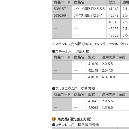
商品コード
商品名
型式
適用
539157
パイプ切断刃2.5-5.5
41048
2.5-
539160
パイプ切断刃2.5-7
42048
2.5-
―
―
43018
2.5-
―
―
43038
2.5-
―
―
43022
6.0-
※ステンレス用切断刃物は、チタンやニッケル・クロ
●スチール用 切断刃物
商品コード
商品名
型式
適用肉厚 (mm)
―
―
41020
2.0-5.5
―
―
42148
2.5-7.0
―
―
43010
6.0-10.0
●アルミニウム用 切断刃物
商品コード
商品名
型式
適用肉厚 (mm)
―
―
41041
2.0-5.5
―
―
42063
1.5-6.0
販売品(開先加工刃物)
●ステンレス用 開先専用刃物