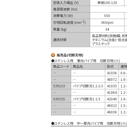
定格入力電圧 (V)
単相100-120
電源周波数 (Hz)
消費電力 (W)
550
-1
刃物回転速度 (min
)
365rpm
質量 (kg)
34
高品質材料(耐蝕鋼、耐
適用材質
チタニウム(合金)・低合
プラスチック
販売品(切断刃物)
●ステンレス用 薄肉パイプ用 切断刃物 (※)
商品コード
商品名
型式
適用
―
―
41036
0.6-
―
―
48072
1.0-
539153
パイプ切断刃1.2-2.5
41035
1.2-
―
―
41064
1.2-
539155
パイプ切断刃1-2.5
42049
1.0-
―
―
46022
1.5-
―
―
46036
1.2-
●ステンレス用 中～厚肉パイプ用 切断刃物 (※)