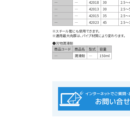
―
―
42018
30
2.5～
―
―
42013
30
2.5～
―
―
42015
35
2.5～
―
―
42023
45
2.5～
※スチール管にも使用できます。
※適用最大肉厚は、パイプ材質により変わります。
●刃物潤滑剤
商品コード
商品名
型式
容量
―
潤滑剤
―
150ml