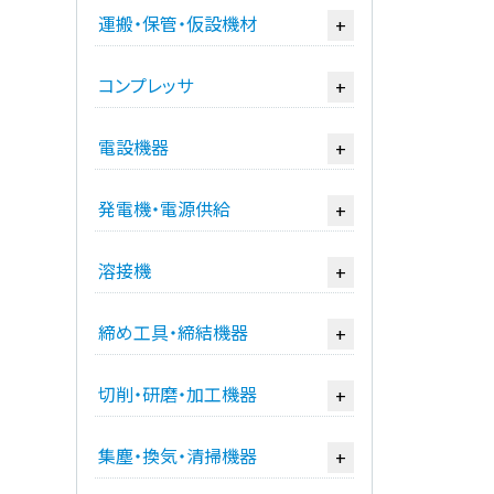
運搬・保管・仮設機材
+
コンプレッサ
+
電設機器
+
発電機・電源供給
+
溶接機
+
締め工具・締結機器
+
切削・研磨・加工機器
+
集塵・換気・清掃機器
+