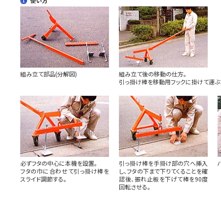
使い方
組み立て部品(分解図)
組み立て後の移動の仕方。
引っ掛け棒を移動用フックに掛けて運ぶ
必ずフタの中心に本機を設置。
引っ掛け棒を手掛け部の穴へ挿入
フタの巾に合わせて引っ掛け棒を
し、フタの下まで下りてくることを確
スライド調節する。
認後、振れ止板を下げて棒を90度
回転させる。