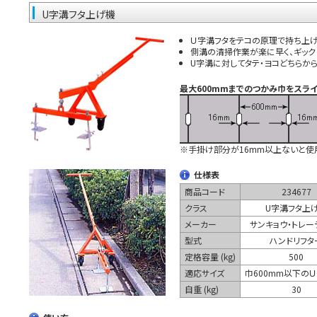
U字溝フタ上げ機
Ｕ字溝フタをテコの原理で持ち上
側溝の清掃作業が楽に早く、ギッ
U字溝に対してタテ・ヨコどちらか
最大600mmまでのつかみ巾をスラ
※手掛け部分が16mm以上ないと使
仕様表
商品コード
234677
クラス
U字溝フタ上
メーカー
サンキョウ・トレー
型式
ハンドリフタ
定格容量 (kg)
500
適応サイズ
巾600mm以下の
自重 (kg)
30