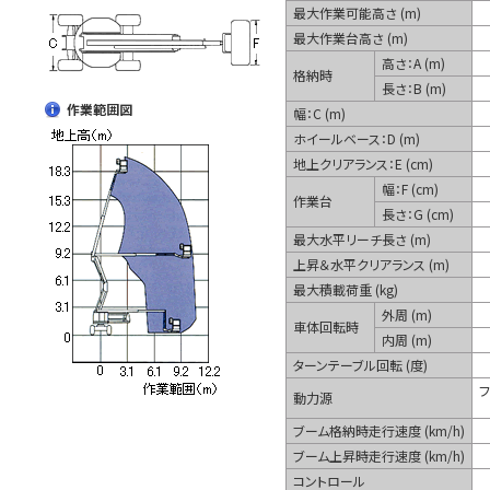
最大作業可能高さ (m)
最大作業台高さ (m)
高さ：A (m)
格納時
長さ：B (m)
作業範囲図
幅：C (m)
ホイールベース：D (m)
地上クリアランス：E (cm)
幅：F (cm)
作業台
長さ：G (cm)
最大水平リーチ長さ (m)
上昇＆水平クリアランス (m)
最大積載荷重 (kg)
外周 (m)
車体回転時
内周 (m)
ターンテーブル回転 (度)
フ
動力源
ブーム格納時走行速度 (km/h)
ブーム上昇時走行速度 (km/h)
コントロール