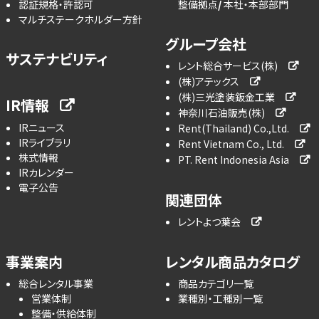
認証規格・許認可
整備拠点
本社・本部部門
マルチステークホルダー方針
グループ会社
サステナビリティ
レント総合サービス(株)
(株)アテックス
(株)三光塗装鈑金工業
IR情報
神奈川石油販売(株)
IRニュース
Rent(Thailand) Co.,Ltd.
IRライブラリ
Rent Vietnam Co., Ltd.
株式情報
PT. Rent Indonesia Asia
IRカレンダー
電子公告
関連団体
レントよつ葉会
事業案内
レンタル商品カタログ
総合レンタル事業
商品カテゴリ一覧
営業体制
業種別・工種別一覧
整備・供給体制