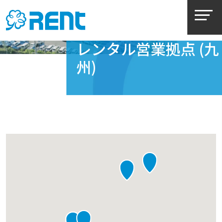
レンタル営業拠点 (九
州)