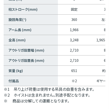
柱ストローク(mm)
固定
35
旋回角度(°)
360
左右
アーム長 (mm)
1,966
80
全高 (mm)
3,248
1,965～
アウトリガ設置幅 (mm)
2,710
81
アウトリガ設置長 (mm)
2,710
67
質量 (kg)
651
約7
付属品
※2
ギヤード
※1 吊り上げ荷重は使用する吊具の自重を含みます。
※2 ホイストは含まれません。別途手配となります。
※ 商品は分解しての運搬となります。