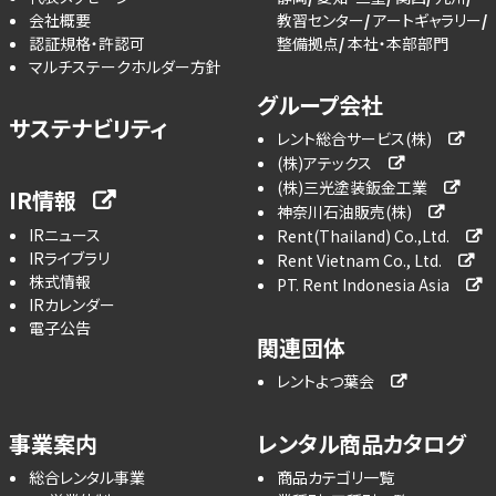
会社概要
教習センター
アートギャラリー
認証規格・許認可
整備拠点
本社・本部部門
マルチステークホルダー方針
グループ会社
サステナビリティ
レント総合サービス(株)
(株)アテックス
(株)三光塗装鈑金工業
IR情報
神奈川石油販売(株)
IRニュース
Rent(Thailand) Co.,Ltd.
IRライブラリ
Rent Vietnam Co., Ltd.
株式情報
PT. Rent Indonesia Asia
IRカレンダー
電子公告
関連団体
レントよつ葉会
事業案内
レンタル商品カタログ
総合レンタル事業
商品カテゴリ一覧