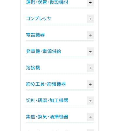
運搬・保管・仮設機材
+
コンプレッサ
+
電設機器
+
発電機・電源供給
+
溶接機
+
締め工具・締結機器
+
切削・研磨・加工機器
+
集塵・換気・清掃機器
+