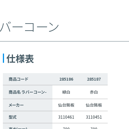
バーコーン
仕様表
商品コード
285186
285187
商品名 ラバーコーン-
緑白
赤白
メーカー
仙台銘板
仙台銘板
型式
3110461
3110451
高さ(mm)
700
700