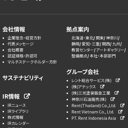
会社情報
拠点案内
企業理念・経営方針
北海道・東北
関東
神奈川
代表メッセージ
静岡
愛知・三重
関西
九州
会社概要
教習センター
アートギャラリー
認証規格・許認可
整備拠点
本社・本部部門
マルチステークホルダー方針
グループ会社
サステナビリティ
レント総合サービス(株)
(株)アテックス
(株)三光塗装鈑金工業
IR情報
神奈川石油販売(株)
IRニュース
Rent(Thailand) Co.,Ltd.
IRライブラリ
Rent Vietnam Co., Ltd.
株式情報
PT. Rent Indonesia Asia
IRカレンダー