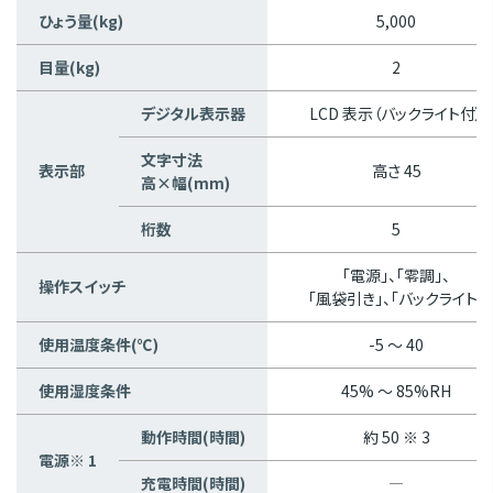
ひょう量(kg)
5,000
目量(kg)
2
デジタル表示器
LCD 表示（バックライト付）
文字寸法
表示部
高さ 45
高×幅(mm)
桁数
5
「電源」、「零調」、
操作スイッチ
「風袋引き」、「バックライト」
使用温度条件(℃)
-5 〜 40
使用湿度条件
45% 〜 85%RH
動作時間(時間)
約 50 ※ 3
電源※ 1
充電時間(時間)
―