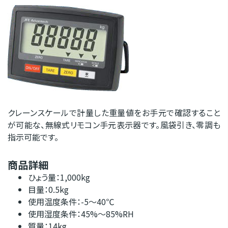
クレーンスケールで計量した重量値をお手元で確認すること
が可能な、無線式リモコン手元表示器です。風袋引き、零調も
指示可能です。
商品詳細
ひょう量：1,000kg
目量：0.5kg
使用温度条件：-5〜40℃
使用湿度条件：45%〜85%RH
質量：14kg