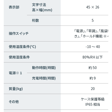
文字寸法
表示部
45 × 26
高×幅(mm)
桁数
5
「電源」、「零調」、「風袋引
操作スイッチ
き」、「ホールド機能 ※ 4」
使用温度条件(℃)
-10 〜 40
使用湿度条件
80%RH 以下
動作時間(時間)
約 50
電源※ 1
充電時間(時間)
約 9
質量(kg)
20
ケース保護等級
その他
IP65 相当