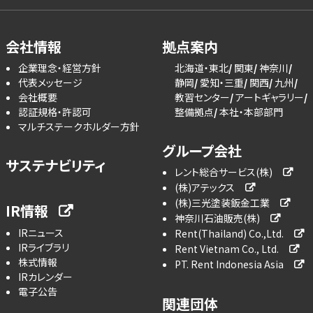
会社情報
拠点案内
企業理念・経営方針
北海道・東北
関東
神奈川
代表メッセージ
静岡
愛知・三重
関西
九州
会社概要
教習センター
アートギャラリー
認証規格・許認可
整備拠点
本社・本部部門
マルチステークホルダー方針
グループ会社
サステナビリティ
レント総合サービス(株)
(株)アテックス
(株)三光塗装鈑金工業
IR情報
神奈川石油販売(株)
IRニュース
Rent(Thailand) Co.,Ltd.
IRライブラリ
Rent Vietnam Co., Ltd.
株式情報
PT. Rent Indonesia Asia
IRカレンダー
電子公告
関連団体