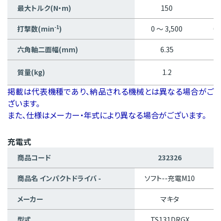
最大トルク(N・m)
150
-1
打撃数(min
)
0 ～ 3,500
0 
六角軸二面幅(mm)
6.35
質量(kg)
1.2
掲載は代表機種であり、納品される機械とは異なる場合がご
ざいます。
また、仕様はメーカー・年式により異なる場合がございます。
充電式
商品コード
232326
商品名 インパクトドライバ -
ソフト--充電M10
充
メーカー
マキタ
型式
TS131DRGX
W