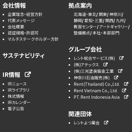
会社情報
拠点案内
企業理念・経営方針
北海道・東北
関東
神奈川
代表メッセージ
静岡
愛知・三重
関西
九州
会社概要
教習センター
アートギャラリー
認証規格・許認可
整備拠点
本社・本部部門
マルチステークホルダー方針
グループ会社
サステナビリティ
レント総合サービス(株)
(株)アテックス
(株)三光塗装鈑金工業
IR情報
神奈川石油販売(株)
IRニュース
Rent(Thailand) Co.,Ltd.
IRライブラリ
Rent Vietnam Co., Ltd.
株式情報
PT. Rent Indonesia Asia
IRカレンダー
電子公告
関連団体
レントよつ葉会