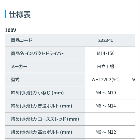
仕様表
100V
商品コード
232341
2
商品名 インパクトドライバｰ
M14-150
M
メーカー
日立工機
型式
WH12VC2(SC)
WH1
締め付け能力 小ねじ (mm)
M4 ～ M10
M4
締め付け能力 普通ボルト (mm)
M6 ～ M14
M6
締め付け能力 コーススレッド (mm)
―
締め付け能力 高力ボルト (mm)
M6 ～ M12
M6