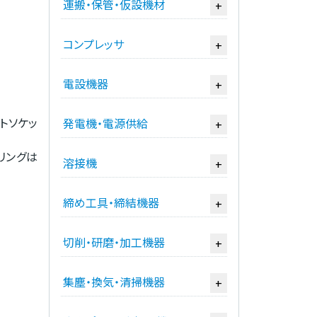
運搬・保管・仮設機材
+
コンプレッサ
+
電設機器
+
トソケッ
発電機・電源供給
+
リングは
溶接機
+
締め工具・締結機器
+
切削・研磨・加工機器
+
集塵・換気・清掃機器
+