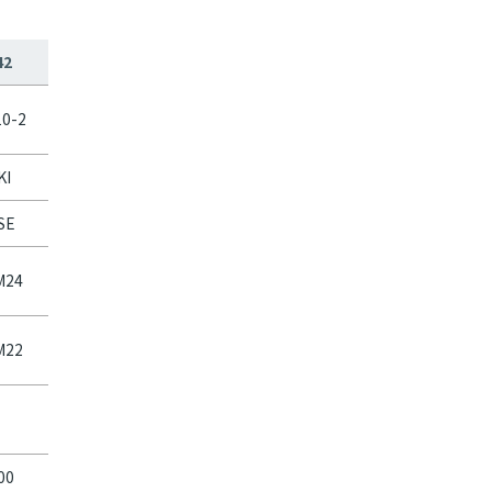
42
10-2
KI
SE
M24
M22
00