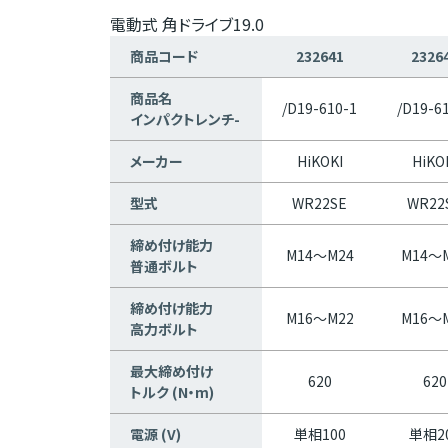
電動式 角ドライブ19.0
商品コード
232641
2326
商品名
/D19-610-1
/D19-6
インパクトレンチ-
メーカー
HiKOKI
HiKO
型式
WR22SE
WR22
締め付け能力
M14～M24
M14～
普通ボルト
締め付け能力
M16～M22
M16～
高力ボルト
最大締め付け
620
620
トルク (N・m)
電源 (V)
単相100
単相2