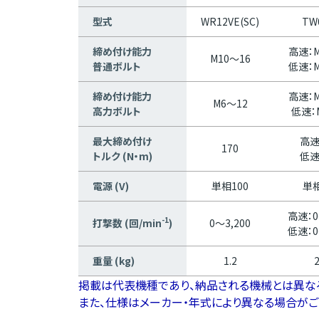
型式
WR12VE(SC)
TW
締め付け能力
高速：M
M10～16
普通ボルト
低速：M
締め付け能力
高速：M
M6～12
高力ボルト
低速：
最大締め付け
高速
170
トルク (N・m)
低速
電源 (V)
単相100
単相
高速：0
-1
打撃数 (回/min
)
0～3,200
低速：0
重量 (kg)
1.2
2
掲載は代表機種であり、納品される機械とは異な
また、仕様はメーカー・年式により異なる場合がご