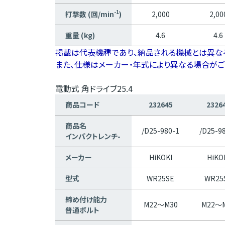
-1
打撃数 (回/min
)
2,000
2,00
重量 (kg)
4.6
4.6
掲載は代表機種であり、納品される機械とは異な
また、仕様はメーカー・年式により異なる場合がご
電動式 角ドライブ25.4
商品コード
232645
2326
商品名
/D25-980-1
/D25-9
インパクトレンチ-
メーカー
HiKOKI
HiKO
型式
WR25SE
WR25
締め付け能力
M22～M30
M22～
普通ボルト