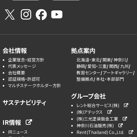
会社情報
拠点案内
企業理念・経営方針
北海道・東北
関東
神奈川
代表メッセージ
静岡
愛知・三重
関西
九州
会社概要
教習センター
アートギャラリー
認証規格・許認可
整備拠点
本社・本部部門
マルチステークホルダー方針
グループ会社
サステナビリティ
レント総合サービス(株)
(株)アテックス
(株)三光塗装鈑金工業
IR情報
神奈川石油販売(株)
IRニュース
Rent(Thailand) Co.,Ltd.