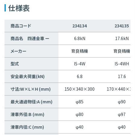
仕様表
商品コード
234134
234135
商品名 四連金車 ー
6.8kN
17.6kN
メーカー
育良精機
育良精機
型式
IS-4W
IS-4WH
安全最大荷重(kN)
6.8
17.6
寸法:W×L×H (mm)
150×340×300
170×440×37
最大通過物径:A (mm)
φ85
φ90
滑車外径:B (mm)
φ80
φ97
滑車内径:C (mm)
φ40
φ40