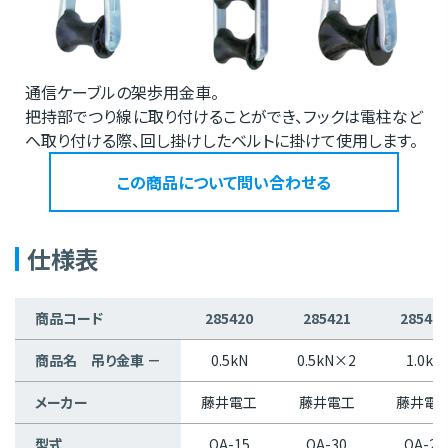
通信ケーブルの架歩用金車。
把持部でつり線に取り付けることができ、フックは電柱など
へ取り付ける際、回し掛けしたベルトに掛けて使用します。
この商品について問い合わせる
仕様表
商品コード
285420
285421
285422
商品名 吊り金車 －
0.5kN
0.5kN×2
1.0kN
メーカー
藤井電工
藤井電工
藤井電
型式
OA-15
OA-30
OA-20