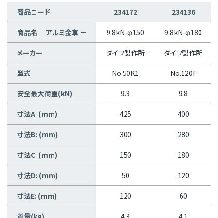
商品コード
234172
234136
商品名 アルミ金車 －
9.8kN-φ150
9.8kN-φ180
メーカー
ダイワ製作所
ダイワ製作所
型式
No.50K1
No.120F
安全最大荷重(kN)
9.8
9.8
寸法A: (mm)
425
400
寸法B: (mm)
300
280
寸法C: (mm)
150
180
寸法D: (mm)
50
120
寸法E: (mm)
120
60
質量(kg)
4.3
4.1