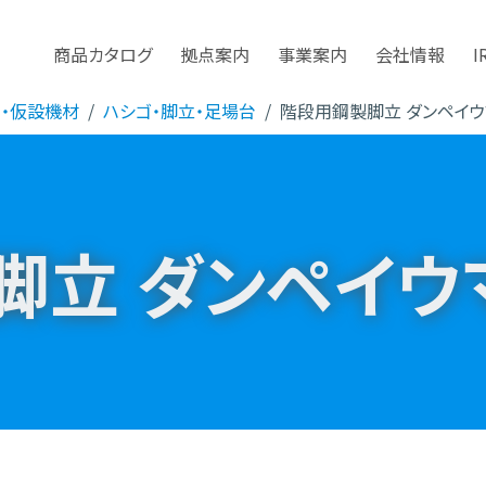
商品カタログ
拠点案内
事業案内
会社情報
I
管・仮設機材
ハシゴ・脚立・足場台
階段用鋼製脚立 ダンペイウ
脚立 ダンペイウ