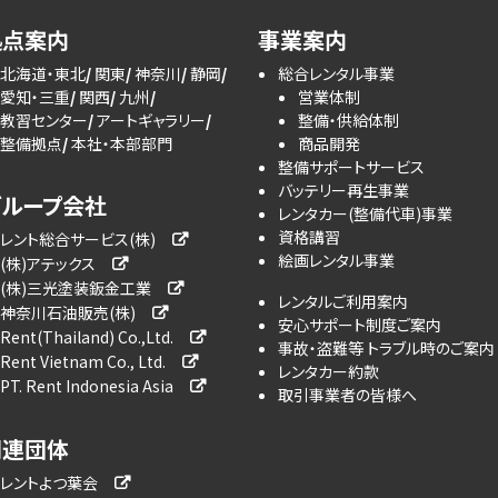
拠点案内
事業案内
北海道・東北
関東
神奈川
静岡
総合レンタル事業
愛知・三重
関西
九州
営業体制
教習センター
アートギャラリー
整備・供給体制
整備拠点
本社・本部部門
商品開発
整備サポートサービス
バッテリー再生事業
グループ会社
レンタカー(整備代車)事業
資格講習
レント総合サービス(株)
絵画レンタル事業
(株)アテックス
(株)三光塗装鈑金工業
レンタルご利用案内
神奈川石油販売(株)
安心サポート制度ご案内
Rent(Thailand) Co.,Ltd.
事故・盗難等 トラブル時のご案内
Rent Vietnam Co., Ltd.
レンタカー約款
PT. Rent Indonesia Asia
取引事業者の皆様へ
関連団体
レントよつ葉会