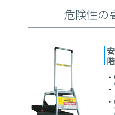
危険性の
安
階