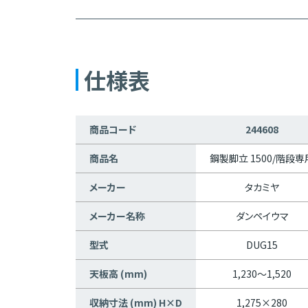
仕様表
商品コード
244608
商品名
鋼製脚立 1500/階段専
メーカー
タカミヤ
メーカー名称
ダンペイウマ
型式
DUG15
天板高 (mm)
1,230～1,520
収納寸法 (mm) H×D
1,275×280