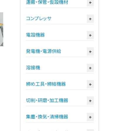
運搬・保管・仮設機材
+
コンプレッサ
+
電設機器
+
発電機・電源供給
+
溶接機
+
締め工具・締結機器
+
切削・研磨・加工機器
+
集塵・換気・清掃機器
+