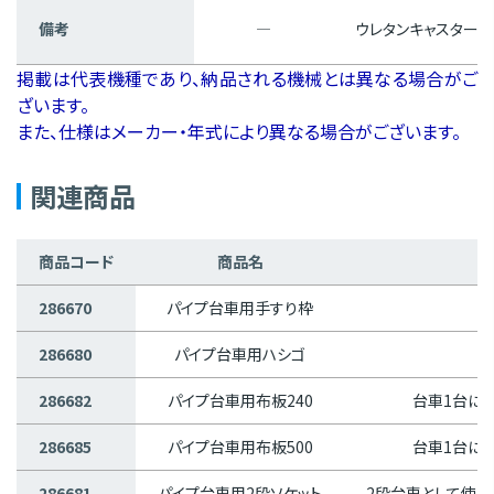
備考
―
ウレタンキャスター(緑
掲載は代表機種であり、納品される機械とは異なる場合がご
ざいます。
また、仕様はメーカー・年式により異なる場合がございます。
関連商品
商品コード
商品名
286670
パイプ台車用手すり枠
286680
パイプ台車用ハシゴ
286682
パイプ台車用布板240
台車1台に2
286685
パイプ台車用布板500
台車1台に2
286681
パイプ台車用2段ソケット
2段台車として使用時