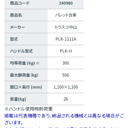
商品コード
240980
商品名
パレット台車
メーカー
トラスコ中山
型式
PLK-1111A
ハンドル型式
PLK-H
均等荷重 (kg) ※
300
最大静荷重（kg）
500
間口×奥行 (mm)
1,100×1,100
質量(kg)
26
※ハンドル使用時耐荷重
掲載は代表機種であり、納品される機械とは異なる場合がご
ざいます。