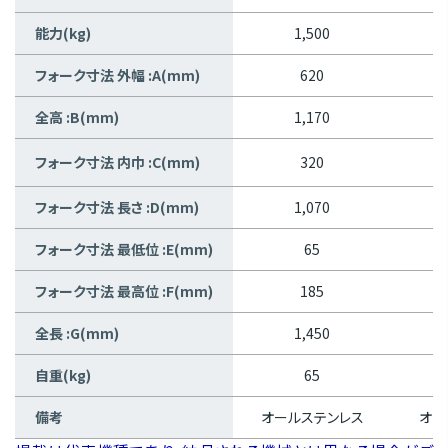
能力(kg)
1,500
フォーク寸法 外幅 :A(mm)
620
全高 :B(mm)
1,170
フォーク寸法 内巾 :C(mm)
320
フォーク寸法 長さ :D(mm)
1,070
フォーク寸法 最低位 :E(mm)
65
フォーク寸法 最高位 :F(mm)
185
全長 :G(mm)
1,450
自重(kg)
65
備考
オールステンレス
オー