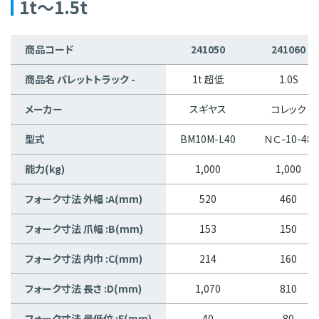
1t～1.5t
商品コード
241050
241060
商品名 パレットトラック -
1t 超低
1.0S
メーカー
スギヤス
コレック
型式
BM10M-L40
ＮＣ-10-48
能力(kg)
1,000
1,000
フォーク寸法 外幅 :A(mm)
520
460
フォーク寸法 爪幅 :B(mm)
153
150
フォーク寸法 内巾 :C(mm)
214
160
フォーク寸法 長さ :D(mm)
1,070
810
フォーク寸法 最低位 :E(mm)
40
80