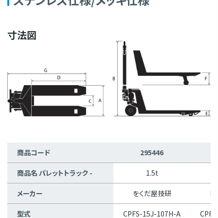
寸法図
商品コード
295446
商品名 パレットトラック -
1.5t
1
メーカー
をくだ屋技研
を
型式
CPFS-15J-107H-A
CPFS