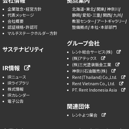
会社情報
拠点案内
企業理念・経営方針
北海道・東北
関東
神奈川
代表メッセージ
静岡
愛知・三重
関西
九州
会社概要
教習センター
アートギャラリー
認証規格・許認可
整備拠点
本社・本部部門
マルチステークホルダー方針
グループ会社
サステナビリティ
レント総合サービス(株)
(株)アテックス
(株)三光塗装鈑金工業
IR情報
神奈川石油販売(株)
IRニュース
Rent(Thailand) Co.,Ltd.
IRライブラリ
Rent Vietnam Co., Ltd.
株式情報
PT. Rent Indonesia Asia
IRカレンダー
電子公告
関連団体
レントよつ葉会