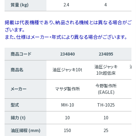
質量 (kg)
2.4
4
掲載は代表機種であり、納品される機械とは異なる場合がご
ざいます。
また、仕様はメーカー・年式により異なる場合がございます。
商品コード
234840
234895
油圧ジャッキ
油
商品名
油圧ジャッキ10t
10t超低床
超
今野製作所
メーカー
マサダ製作所
(EAGLE)
型式
MH-10
TH-1025
E
揚力 (t)
10
10
油圧揚程 (mm)
150
25