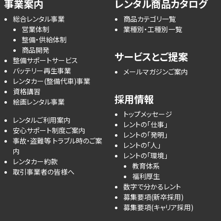
事業案内
レンタル商品カタログ
総合レンタル事業
商品カテゴリ一覧
営業体制
業種別・工種別一覧
整備・供給体制
商品開発
サービスとご提案
整備サポートサービス
バッテリー再生事業
メールマガジンご案内
レンタカー(整備代車)事業
資格講習
採用情報
絵画レンタル事業
トップメッセージ
レンタルご利用案内
レントの「仕事」
安心サポート制度ご案内
レントの「発明」
事故・盗難等 トラブル時のご案
レントの「人」
内
レントの「環境」
レンタカー約款
教育体系
取引事業者の皆様へ
福利厚生
数字で分かるレント
募集要項(新卒採用)
募集要項(キャリア採用)