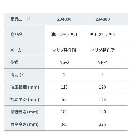
商品コード
234890
234889
商品名
油圧ジャッキ2t
油圧ジャッキ4t
メーカー
マサダ製作所
マサダ製作所
マ
型式
MS-2
MN-4
揚力 (t)
2
4
油圧揚程 (mm)
115
190
補助ネジ (mm)
50
115
最低高さ (mm)
180
190
最高高さ (mm)
345
375