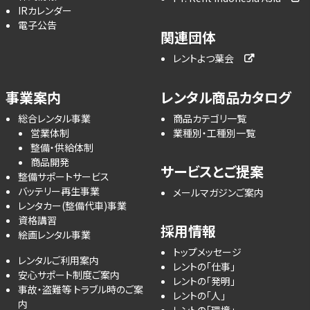
IRカレンダー
電子公告
関連団体
レントよつ葉会
事業案内
レンタル商品カタログ
総合レンタル事業
商品カテゴリ一覧
営業体制
業種別・工種別一覧
整備・供給体制
商品開発
サービスとご提案
整備サポートサービス
バッテリー再生事業
メールマガジンご案内
レンタカー(整備代車)事業
資格講習
採用情報
絵画レンタル事業
トップメッセージ
レンタルご利用案内
レントの「仕事」
安心サポート制度ご案内
レントの「発明」
事故・盗難等 トラブル時のご案
レントの「人」
内