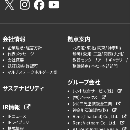
会社情報
拠点案内
企業理念・経営方針
北海道・東北
関東
神奈川
代表メッセージ
静岡
愛知・三重
関西
九州
会社概要
教習センター
アートギャラリー
認証規格・許認可
整備拠点
本社・本部部門
マルチステークホルダー方針
グループ会社
サステナビリティ
レント総合サービス(株)
(株)アテックス
(株)三光塗装鈑金工業
IR情報
神奈川石油販売(株)
IRニュース
Rent(Thailand) Co.,Ltd.
IRライブラリ
Rent Vietnam Co., Ltd.
株式情報
PT. Rent Indonesia Asia