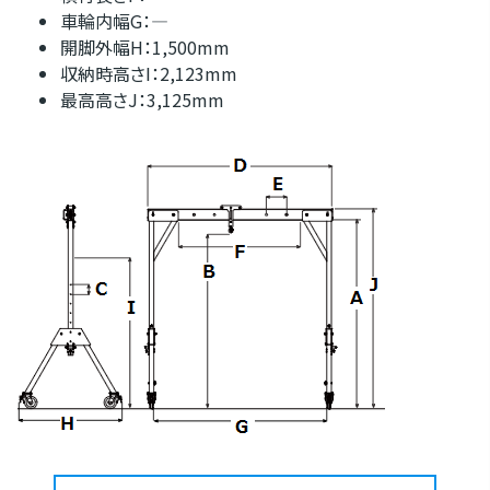
車輪内幅G：―
開脚外幅H：1,500mm
収納時高さI：2,123mm
最高高さJ：3,125mm