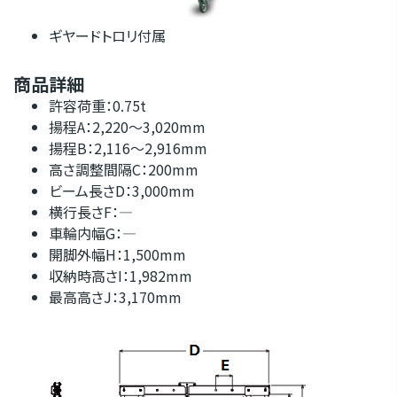
ギヤードトロリ付属
商品詳細
許容荷重：0.75t
揚程A：2,220～3,020mm
揚程B：2,116～2,916mm
高さ調整間隔C：200mm
ビーム長さD：3,000mm
横行長さF：―
車輪内幅G：―
開脚外幅H：1,500mm
収納時高さI：1,982mm
最高高さJ：3,170mm