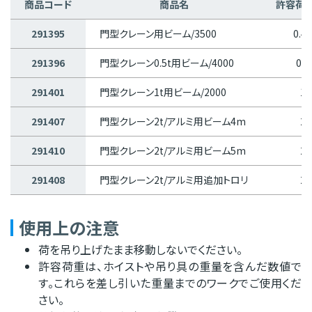
商品コード
商品名
許容荷重 
291395
門型クレーン用ビーム/3500
0.49
291396
門型クレーン0.5t用ビーム/4000
0.5
291401
門型クレーン1t用ビーム/2000
1
291407
門型クレーン2t/アルミ用ビーム4m
2
291410
門型クレーン2t/アルミ用ビーム5m
2
291408
門型クレーン2t/アルミ用追加トロリ
2
使用上の注意
荷を吊り上げたまま移動しないでください。
許容荷重は、ホイストや吊り具の重量を含んだ数値で
す。これらを差し引いた重量までのワークでご使用くだ
さい。