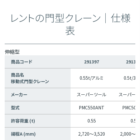
レントの門型クレーン｜仕様
表
伸縮型
商品コード
291397
29139
商品名
0.55t/アルミ
0.5t/38
移動式門型クレーン
メーカー
スーパーツール
スーパーツ
型式
PMC550ANT
PMC500
許容荷重 (t)
0.55
0.5
揚程A (mm)
2,720～3,520
2,000～3,