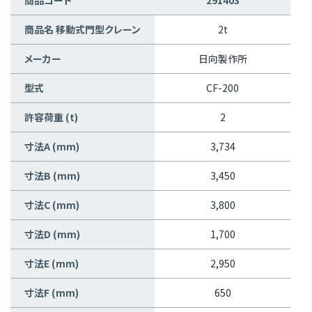
商品コード
291403
商品名 移動式門型クレーン
2t
メーカー
日向製作所
型式
CF-200
許容荷重 (t)
2
寸法A (mm)
3,734
寸法B (mm)
3,450
寸法C (mm)
3,800
寸法D (mm)
1,700
寸法E (mm)
2,950
寸法F (mm)
650