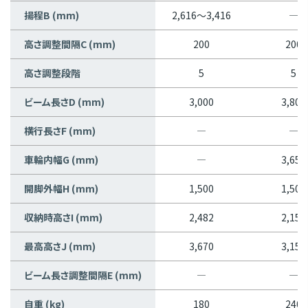
揚程B (mm)
2,616～3,416
―
高さ調整間隔C (mm)
200
200
高さ調整段階
5
5
ビーム長さD (mm)
3,000
3,800
横行長さF (mm)
―
―
車輪内幅G (mm)
―
3,650
開脚外幅H (mm)
1,500
1,500
収納時高さI (mm)
2,482
2,150
最高高さJ (mm)
3,670
3,150
ビーム長さ調整間隔E (mm)
―
―
自重 (kg)
180
240