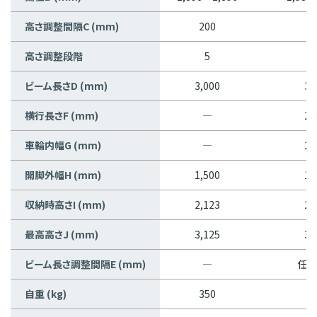
高さ調整間隔C (mm)
200
2
高さ調整段階
5
ビーム長さD (mm)
3,000
3,
横行長さF (mm)
―
2,
車輪内幅G (mm)
―
2,
開脚外幅H (mm)
1,500
1,
収納時高さI (mm)
2,123
2,
最高高さJ (mm)
3,125
3,
ビーム長さ調整間隔E (mm)
―
任意
自重 (kg)
350
1