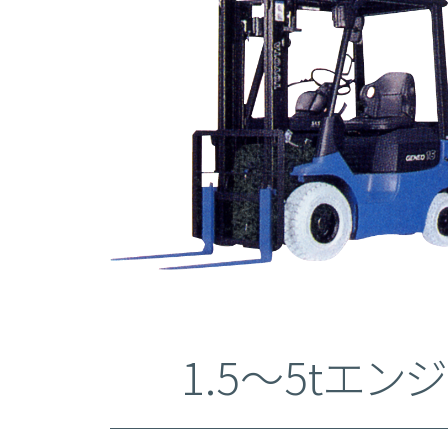
1.5～5tエ