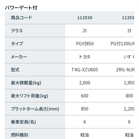
パワーゲート付
商品コード
112530
112531
クラス
2t
2t
タイプ
PG付850
PG付1200/AT/
メーカー
トヨタ
いすゞ
型式
TKG-XZU605
2RG-NJR8
最大積載量(kg)
2,000
1,950
最大リフト荷重(kg)
600
800
プラットホーム長さ(mm)
850
1,200
乗車定員(名)
6
6
燃料種別
軽油
軽油