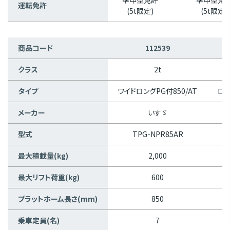
運転免許
(5t限定)
(5t限定)
商品コード
112539
クラス
2t
タイプ
ワイドロングPG付850/AT
ロン
メーカー
いすゞ
型式
TPG-NPR85AR
最大積載量(kg)
2,000
最大リフト荷重(kg)
600
プラットホーム長さ(mm)
850
乗車定員(名)
7