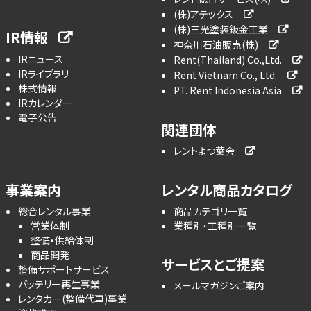
(株)アテックス
(株)三光塗装鈑金工業
IR情報
神奈川石油販売(株)
IRニュース
Rent(Thailand) Co.,Ltd.
IRライブラリ
Rent Vietnam Co., Ltd.
株式情報
PT. Rent Indonesia Asia
IRカレンダー
電子公告
関連団体
レントよつ葉会
事業案内
レンタル商品カタログ
総合レンタル事業
商品カテゴリ一覧
営業体制
業種別・工種別一覧
整備・供給体制
商品開発
サービスとご提案
整備サポートサービス
バッテリー再生事業
メールマガジンご案内
レンタカー(整備代車)事業