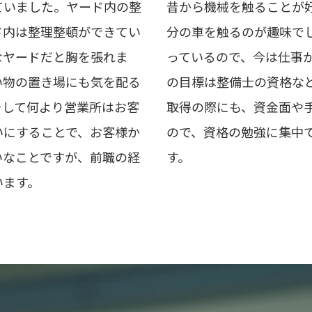
ていました。ヤード内の整
昔から機械を触ることが
ド内は整理整頓ができてい
分の車を触るのが趣味で
なヤードだと胸を張れま
っているので、今は仕事
い物の置き場にも気を配る
の目標は整備士の資格な
そして何より営業所はお客
取得の際にも、資金面や
いにすることで、お客様か
ので、資格の勉強に集中
いなことですが、前職の経
す。
います。