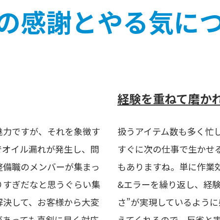
の感謝とやる気に
経験を重ねて磨か
魅力ですが、それを象徴す
扱うアイテム数も多く忙
でオイル漏れが発生し、問
すぐに次の仕事で生かせ
整備職のメンバーが集まっ
もありますね。単に作業
りすぎだなと思うぐらい集
&エラーを繰り返し、経験
解決して、お客様から大変
さ”が実現しているよう
があっても真剣に早く対応
えてくれるので、反省と