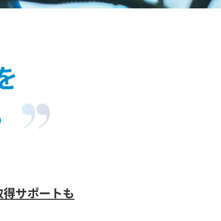
を
る
取得サポートも