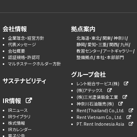
会社情報
拠点案内
企業理念・経営方針
北海道・東北
関東
神奈川
代表メッセージ
静岡
愛知・三重
関西
九州
会社概要
教習センター
アートギャラリー
認証規格・許認可
整備拠点
本社・本部部門
マルチステークホルダー方針
グループ会社
サステナビリティ
レント総合サービス(株)
(株)アテックス
(株)三光塗装鈑金工業
IR情報
神奈川石油販売(株)
IRニュース
Rent(Thailand) Co.,Ltd.
IRライブラリ
Rent Vietnam Co., Ltd.
株式情報
PT. Rent Indonesia Asia
IRカレンダー
電子公告