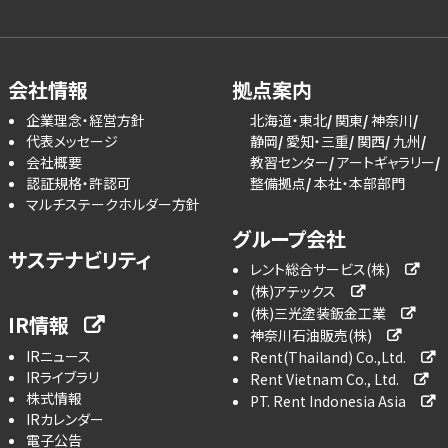
会社情報
拠点案内
企業理念・経営方針
北海道・東北
関東
神奈川
代表メッセージ
静岡
愛知・三重
関西
九州
会社概要
教習センター
アートギャラリー
認証規格・許認可
整備拠点
本社・本部部門
マルチステークホルダー方針
グループ会社
サステナビリティ
レント総合サービス(株)
(株)アテックス
(株)三光塗装鈑金工業
IR情報
神奈川石油販売(株)
IRニュース
Rent(Thailand) Co.,Ltd.
IRライブラリ
Rent Vietnam Co., Ltd.
株式情報
PT. Rent Indonesia Asia
IRカレンダー
電子公告