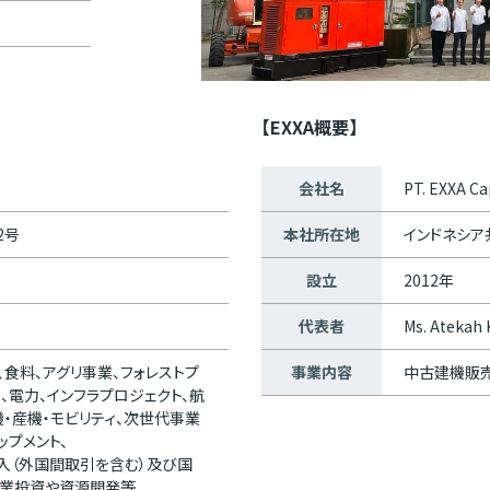
【EXXA概要】
会社名
PT. EXXA Ca
2号
本社所在地
インドネシア
設立
2012年
代表者
Ms. Atekah 
、食料、アグリ事業、フォレストプ
事業内容
中古建機販売
、電力、インフラプロジェクト、航
機・産機・モビリティ、次世代事業
ップメント、
入（外国間取引を含む）及び国
事業投資や資源開発等