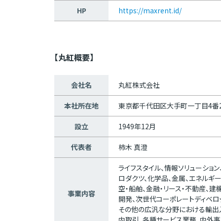
HP
https://maxrent.id/
【丸紅概要】
会社名
丸紅株式会社
本社所在地
東京都千代田区大手町一丁目4番
設立
1949年12月
代表者
柿木 真澄
ライフスタイル、情報ソリューション
ロダクツ、化学品、金属、エネルギー
空・船舶、金融・リース・不動産、建
事業内容
開発、次世代コーポレートディベロ
その他の広汎な分野における輸出
内取引、各種サービス業務、内外