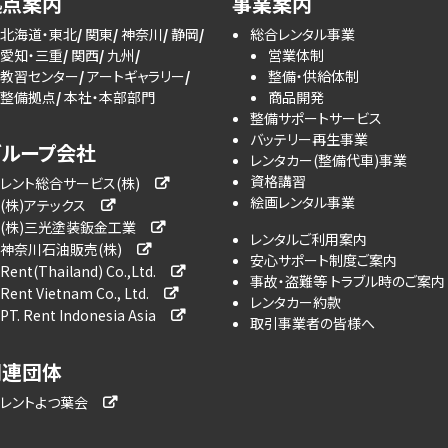
拠点案内
事業案内
北海道・東北
関東
神奈川
静岡
総合レンタル事業
愛知・三重
関西
九州
営業体制
教習センター
アートギャラリー
整備・供給体制
整備拠点
本社・本部部門
商品開発
整備サポートサービス
バッテリー再生事業
グループ会社
レンタカー(整備代車)事業
資格講習
レント総合サービス(株)
絵画レンタル事業
(株)アテックス
(株)三光塗装鈑金工業
レンタルご利用案内
神奈川石油販売(株)
安心サポート制度ご案内
Rent(Thailand) Co.,Ltd.
事故・盗難等 トラブル時のご案内
Rent Vietnam Co., Ltd.
レンタカー約款
PT. Rent Indonesia Asia
取引事業者の皆様へ
関連団体
レントよつ葉会