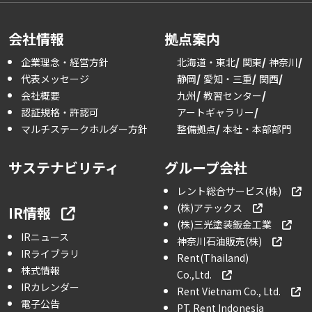
会社情報
拠点案内
企業理念・経営方針
北海道・東北
関東
神奈川
代表メッセージ
静岡
愛知・三重
関西
会社概要
九州
教習センター
認証規格・許認可
アートギャラリー
マルチステークホルダー方針
整備拠点
本社・本部部門
サステナビリティ
グループ会社
レント総合サービス(株)
(株)アテックス
IR情報
(株)三光塗装鈑金工業
IRニュース
神奈川石油販売(株)
IRライブラリ
Rent(Thailand)
株式情報
Co.,Ltd.
IRカレンダー
Rent Vietnam Co., Ltd.
電子公告
PT. Rent Indonesia