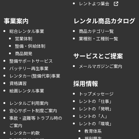
レントよつ葉会
事業案内
レンタル商品カタログ
総合レンタル事業
商品カテゴリ一覧
営業体制
業種別・工種別一覧
整備・供給体制
商品開発
サービスとご提案
整備サポートサービス
メールマガジンご案内
バッテリー再生事業
レンタカー(整備代車)事業
採用情報
資格講習
絵画レンタル事業
トップメッセージ
レントの「仕事」
レンタルご利用案内
レントの「発明」
安心サポート制度ご案内
レントの「人」
事故・盗難等 トラブル時の
レントの「環境」
ご案内
教育体系
レンタカー約款
福利厚生