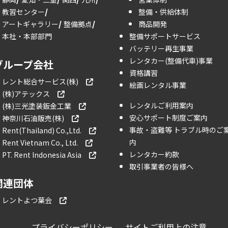
教習センター
整備・供給体制
アートギャラリー
整備拠点
商品開発
本社・本部部門
整備サポートサービス
バッテリー再生事業
レンタカー(整備代車)事業
グループ会社
資格講習
レント総合サービス(株)
絵画レンタル事業
(株)アテックス
レンタルご利用案内
(株)三光塗装鈑金工業
安心サポート制度ご案内
神奈川石油販売(株)
事故・盗難等 トラブル時のご
Rent(Thailand) Co.,Ltd.
内
Rent Vietnam Co., Ltd.
レンタカー約款
PT. Rent Indonesia Asia
取引事業者の皆様へ
関連団体
レントよつ葉会
プライバシーポリシー
サイトご利用上の注意