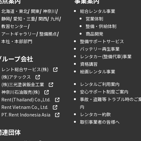
拠点案内
事業案内
北海道・東北
関東
神奈川
総合レンタル事業
静岡
愛知・三重
関西
九州
営業体制
教習センター
整備・供給体制
アートギャラリー
整備拠点
商品開発
本社・本部部門
整備サポートサービス
バッテリー再生事業
レンタカー(整備代車)事業
グループ会社
資格講習
レント総合サービス(株)
絵画レンタル事業
(株)アテックス
レンタルご利用案内
(株)三光塗装鈑金工業
安心サポート制度ご案内
神奈川石油販売(株)
事故・盗難等 トラブル時のご
Rent(Thailand) Co.,Ltd.
内
Rent Vietnam Co., Ltd.
レンタカー約款
PT. Rent Indonesia Asia
取引事業者の皆様へ
関連団体