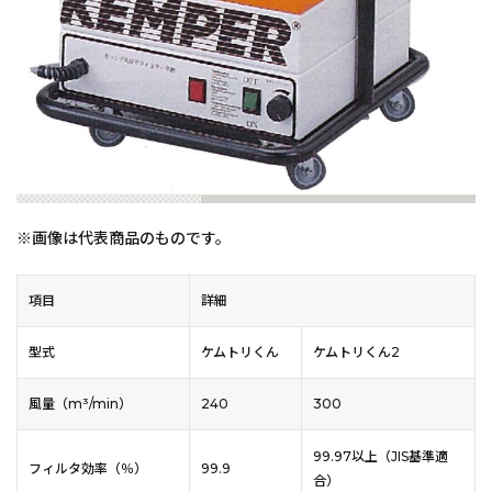
※画像は代表商品のものです。
項目
詳細
型式
ケムトリくん
ケムトリくん2
風量（m³/min）
240
300
99.97以上（JIS基準適
フィルタ効率（％）
99.9
合）