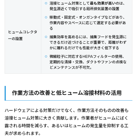
溶接ヒューム対策として
最も効果が高い
のは、
発生源近くで吸引する局所排気装置の設置
移動式・固定式・オンガンタイプなどがあり、
作業内容やスペースに応じて選定する必要があ
る
ヒュームコレクタ
捕集効率を高めるには、捕集フードを発生源に
ーの設置
できるだけ近づけることが重要で、距離がわず
かに離れるだけでも性能が大きく低下する
微細粒子に対応するHEPAフィルターの使用、
定期的な清掃・交換、ダクトやファンの点検な
どメンテナンスが不可欠。
作業方法の改善と低ヒューム溶接材料の活用
ハードウェアによる対策だけでなく、作業方法そのものの改善も
溶接ヒューム対策に大きく貢献します。作業者がヒュームにばく
露される時間を減らす、あるいはヒュームの発生量を抑制する工
夫が求められます。