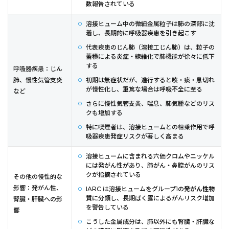
数報告されている
溶接ヒューム中の微細金属粒子は肺の深部に沈
着し、長期的に呼吸器疾患を引き起こす
代表疾患のじん肺（溶接工じん肺）は、粒子の
蓄積による炎症・線維化で肺機能が徐々に低下
する
呼吸器疾患：じん
肺、慢性気管支炎
初期は無症状だが、進行すると咳・痰・息切れ
が慢性化し、重篤な場合は呼吸不全に至る
など
さらに慢性気管支炎、喘息、肺気腫などのリス
クも増加する
特に喫煙者は、溶接ヒュームとの相乗作用で呼
吸器疾患発症リスクが著しく高まる
溶接ヒュームに含まれる六価クロムやニッケル
には発がん性があり、肺がん・鼻腔がんのリス
クが指摘されている
その他の慢性的な
影響：発がん性、
IARC は溶接ヒュームをグループ1の
発がん性物
質
に分類し、長期ばく露によるがんリスク増加
腎臓・肝臓への影
を警告している
響
こうした金属成分は、肺以外にも腎臓・肝臓な