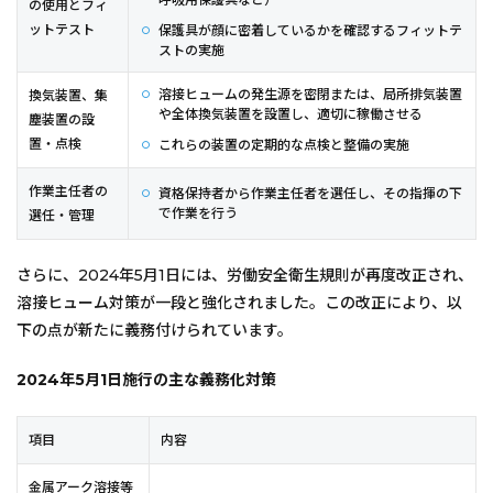
の使用とフィ
ットテスト
保護具が顔に密着しているかを確認するフィットテ
ストの実施
溶接ヒュームの発生源を密閉または、局所排気装置
換気装置、集
や全体換気装置を設置し、適切に稼働させる
塵装置の設
置・点検
これらの装置の定期的な点検と整備の実施
作業主任者の
資格保持者から作業主任者を選任し、その指揮の下
で作業を行う
選任・管理
さらに、2024年5月1日には、労働安全衛生規則が再度改正され、
溶接ヒューム対策が一段と強化されました。この改正により、以
下の点が新たに義務付けられています。
2024年5月1日施行の主な義務化対策
項目
内容
金属アーク溶接等