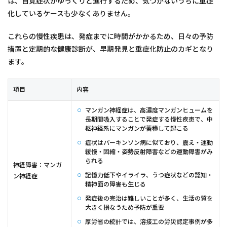
は、自覚症状がゆっくりと進行するため、気づかないうちに重症
化しているケースも少なくありません。
これらの慢性疾患は、発症までに時間がかかるため、日々の予防
措置と定期的な健康診断が、早期発見と重症化防止のカギとなり
ます。
項目
内容
マンガン神経症は、高濃度マンガンヒュームを
長期間吸入することで発症する慢性疾患で、中
枢神経系にマンガンが蓄積して起こる
症状はパーキンソン病に似ており、震え・運動
緩慢・固縮・姿勢反射障害などの運動障害がみ
られる
神経障害：マンガ
記憶力低下やイライラ、うつ症状などの認知・
ン神経症
精神面の障害も生じる
発症後の完治は難しいことが多く、生活の質を
大きく損なうため予防が重要
厚労省の統計では、溶接工の労災認定事例が多