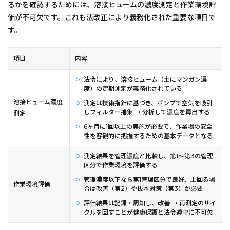
るかを確認するためには、溶接ヒュームの濃度測定と作業環境評
価が不可欠です。これも法改正により義務化された重要な項目で
す。
項目
内容
法令により、溶接ヒューム（主にマンガン濃
度）の定期測定が義務化されている
溶接ヒューム濃度
測定は技術指針に基づき、ポンプで空気を吸引
しフィルター捕集 → 分析して濃度を算出する
測定
6ヶ月に1回以上の実施が必要で、作業場の安全
性を客観的に把握するための基本データとなる
測定結果を管理濃度と比較し、第1〜第3の管理
区分で作業環境を評価する
管理濃度以下なら第1管理区分で良好、上回る場
作業環境評価
合は改善（第2）や抜本対策（第3）が必要
評価結果は記録・周知し、改善 → 再測定のサイ
クルを回すことが健康保護と法令遵守に不可欠