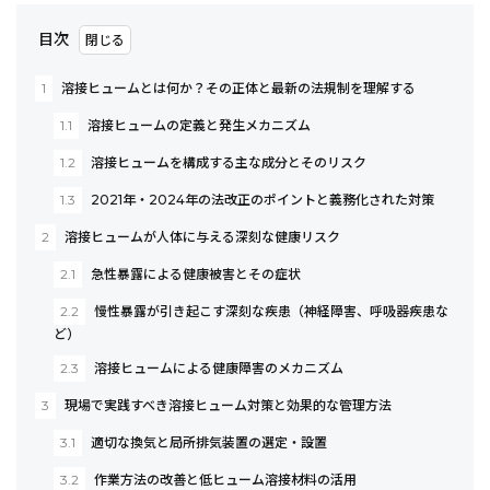
目次
1
溶接ヒュームとは何か？その正体と最新の法規制を理解する
1.1
溶接ヒュームの定義と発生メカニズム
1.2
溶接ヒュームを構成する主な成分とそのリスク
1.3
2021年・2024年の法改正のポイントと義務化された対策
2
溶接ヒュームが人体に与える深刻な健康リスク
2.1
急性暴露による健康被害とその症状
2.2
慢性暴露が引き起こす深刻な疾患（神経障害、呼吸器疾患な
ど）
2.3
溶接ヒュームによる健康障害のメカニズム
3
現場で実践すべき溶接ヒューム対策と効果的な管理方法
3.1
適切な換気と局所排気装置の選定・設置
3.2
作業方法の改善と低ヒューム溶接材料の活用