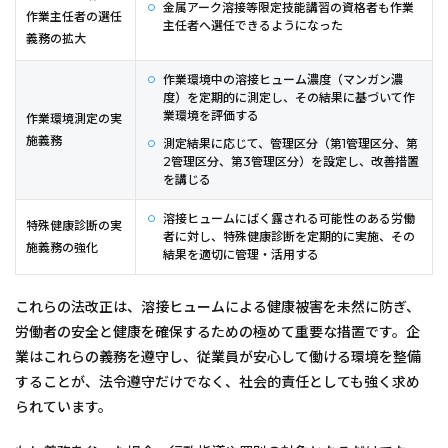
金属アーク溶接等限定技能講習の資格者も作業
作業主任者の選任
主任者へ選任できるようになった
義務の拡大
作業環境中の溶接ヒューム濃度（マンガン濃
度）を定期的に測定し、その結果に基づいて作
業環境を評価する
作業環境測定の実
施義務
測定結果に応じて、管理区分（第1管理区分、第
2管理区分、第3管理区分）を設定し、改善措置
を講じる
溶接ヒュームにばく露される可能性のある労働
特殊健康診断の実
者に対し、特殊健康診断を定期的に実施、その
施義務の強化
結果を適切に管理・活用する
これらの法改正は、溶接ヒュームによる健康被害を未然に防ぎ、
労働者の安全と健康を確保するための極めて重要な措置です。企
業はこれらの義務を遵守し、従業員が安心して働ける環境を整備
することが、法令遵守だけでなく、社会的責任としても強く求め
られています。