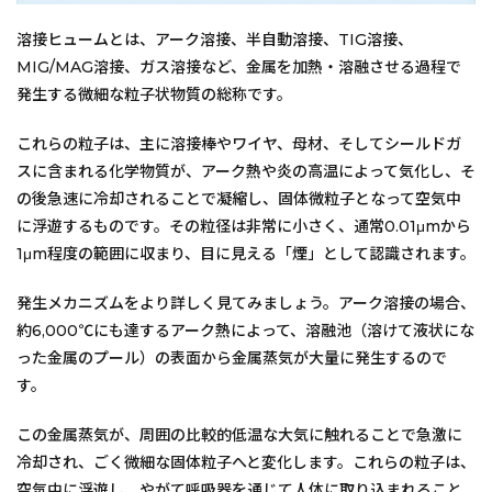
溶接ヒュームとは、アーク溶接、半自動溶接、TIG溶接、
MIG/MAG溶接、ガス溶接など、金属を加熱・溶融させる過程で
発生する微細な粒子状物質の総称です。
これらの粒子は、主に溶接棒やワイヤ、母材、そしてシールドガ
スに含まれる化学物質が、アーク熱や炎の高温によって気化し、そ
の後急速に冷却されることで凝縮し、固体微粒子となって空気中
に浮遊するものです。その粒径は非常に小さく、通常0.01μmから
1μm程度の範囲に収まり、目に見える「煙」として認識されます。
発生メカニズムをより詳しく見てみましょう。アーク溶接の場合、
約6,000℃にも達するアーク熱によって、溶融池（溶けて液状にな
った金属のプール）の表面から金属蒸気が大量に発生するので
す。
この金属蒸気が、周囲の比較的低温な大気に触れることで急激に
冷却され、ごく微細な固体粒子へと変化します。これらの粒子は、
空気中に浮遊し、やがて呼吸器を通じて人体に取り込まれること