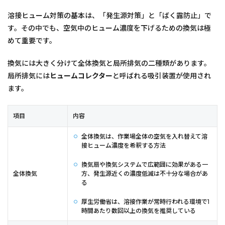
溶接ヒューム対策の基本は、「発生源対策」と「ばく露防止」で
す。その中でも、空気中のヒューム濃度を下げるための換気は極
めて重要です。
換気には大きく分けて全体換気と局所排気の二種類があります。
局所排気には
ヒュームコレクター
と呼ばれる吸引装置が使用され
ます。
項目
内容
全体換気は、作業場全体の空気を入れ替えて溶
接ヒューム濃度を希釈する方法
換気扇や換気システムで広範囲に効果がある一
全体換気
方、発生源近くの濃度低減は不十分な場合があ
る
厚生労働省は、溶接作業が常時行われる環境で1
時間あたり数回以上の換気を推奨している